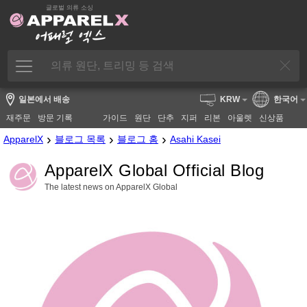
글로벌 의류 소싱
일본에서 배송
KRW
한국어
재주문
방문 기록
가이드
원단
단추
지퍼
리본
아울렛
신상품
›
›
›
ApparelX
블로그 목록
블로그 홈
Asahi Kasei
ApparelX Global Official Blog
The latest news on ApparelX Global