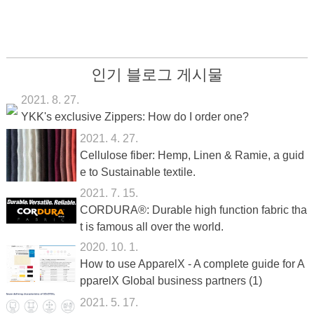
인기 블로그 게시물
2021. 8. 27.
YKK's exclusive Zippers: How do I order one?
2021. 4. 27.
Cellulose fiber: Hemp, Linen & Ramie, a guid
e to Sustainable textile.
2021. 7. 15.
CORDURA®: Durable high function fabric tha
t is famous all over the world.
2020. 10. 1.
How to use ApparelX - A complete guide for A
pparelX Global business partners (1)
2021. 5. 17.