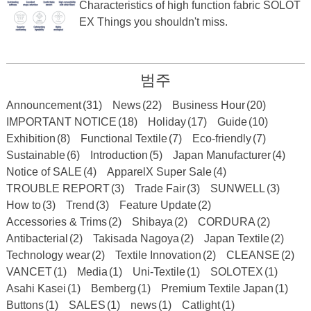
Characteristics of high function fabric SOLOT
EX Things you shouldn't miss.
범주
Announcement
(31)
News
(22)
Business Hour
(20)
IMPORTANT NOTICE
(18)
Holiday
(17)
Guide
(10)
Exhibition
(8)
Functional Textile
(7)
Eco-friendly
(7)
Sustainable
(6)
Introduction
(5)
Japan Manufacturer
(4)
Notice of SALE
(4)
ApparelX Super Sale
(4)
TROUBLE REPORT
(3)
Trade Fair
(3)
SUNWELL
(3)
How to
(3)
Trend
(3)
Feature Update
(2)
Accessories & Trims
(2)
Shibaya
(2)
CORDURA
(2)
Antibacterial
(2)
Takisada Nagoya
(2)
Japan Textile
(2)
Technology wear
(2)
Textile Innovation
(2)
CLEANSE
(2)
VANCET
(1)
Media
(1)
Uni-Textile
(1)
SOLOTEX
(1)
Asahi Kasei
(1)
Bemberg
(1)
Premium Textile Japan
(1)
Buttons
(1)
SALES
(1)
news
(1)
Catlight
(1)