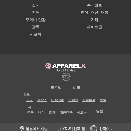
심지
주식정보
지퍼
염색, 재단, 재봉
주머니 안감
기타
광목
사이트맵
샘플북
글로벌
미국
유럽
영국
프랑스
이탈리아
스페인
포르투갈
독일
아시아
일본
중국
대만
홍콩
대한민국
베트남
일본에서 배송
KRW | 한국 원
한국어