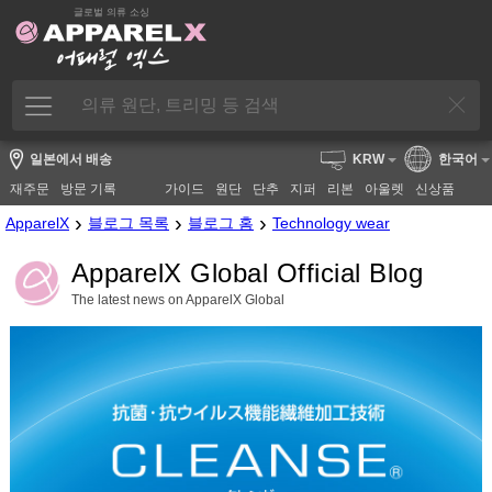
글로벌 의류 소싱
일본에서 배송
KRW
한국어
재주문
방문 기록
가이드
원단
단추
지퍼
리본
아울렛
신상품
›
›
›
ApparelX
블로그 목록
블로그 홈
Technology wear
ApparelX Global Official Blog
The latest news on ApparelX Global