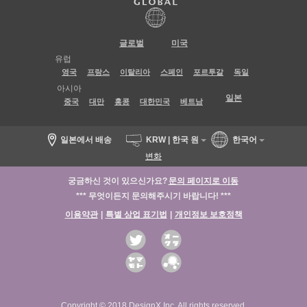
글로벌
미국
유럽
영국
프랑스
이탈리아
스페인
포르투갈
독일
아시아
일본
중국
대만
홍콩
대한민국
베트남
일본에서 배송
KRW | 한국 원
한국어
변화
궁금하신 것이 있으신가요?
문의 페이지로 이동
*** 무엇이든지 문의해주시기 바랍니다! ***
이용약관
|
특별 상업 표기법
|
개인정보 보호정책
Copyright © 2018 DesignX Inc. All rights reserved.