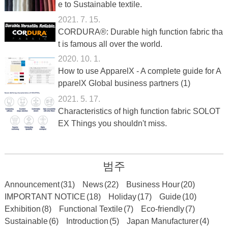
e to Sustainable textile.
2021. 7. 15.
CORDURA®: Durable high function fabric tha
t is famous all over the world.
2020. 10. 1.
How to use ApparelX - A complete guide for A
pparelX Global business partners (1)
2021. 5. 17.
Characteristics of high function fabric SOLOT
EX Things you shouldn't miss.
범주
Announcement
(31)
News
(22)
Business Hour
(20)
IMPORTANT NOTICE
(18)
Holiday
(17)
Guide
(10)
Exhibition
(8)
Functional Textile
(7)
Eco-friendly
(7)
Sustainable
(6)
Introduction
(5)
Japan Manufacturer
(4)