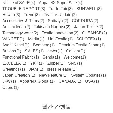
Notice of SALE
(4)
ApparelX Super Sale
(4)
TROUBLE REPORT
(3)
Trade Fair
(3)
SUNWELL
(3)
How to
(3)
Trend
(3)
Feature Update
(2)
Accessories & Trims
(2)
Shibaya
(2)
CORDURA
(2)
Antibacterial
(2)
Takisada Nagoya
(2)
Japan Textile
(2)
Technology wear
(2)
Textile Innovation
(2)
CLEANSE
(2)
VANCET
(1)
Media
(1)
Uni-Textile
(1)
SOLOTEX
(1)
Asahi Kasei
(1)
Bemberg
(1)
Premium Textile Japan
(1)
Buttons
(1)
SALES
(1)
news
(1)
Catlight
(1)
Functional Fabric
(1)
Senda
(1)
Welcome
(1)
EXCELLA
(1)
YKK
(1)
Zipper
(1)
SNS
(1)
Greetings
(1)
JIAM
(1)
press release
(1)
Japan Creation
(1)
New Feature
(1)
System Updates
(1)
JFW
(1)
ApparelX Global
(1)
CANADA
(1)
USA
(1)
Cupro
(1)
월간 간행물