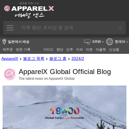
글로벌 의류 소싱
일본에서 배송
KRW
한국어
재주문
방문 기록
가이드
원단
단추
지퍼
리본
아울렛
신상품
›
›
›
ApparelX
블로그 목록
블로그 홈
2024/2
ApparelX Global Official Blog
The latest news on ApparelX Global