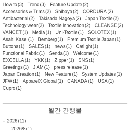
How to
(3)
Trend
(3)
Feature Update
(2)
Accessories & Trims
(2)
Shibaya
(2)
CORDURA
(2)
Antibacterial
(2)
Takisada Nagoya
(2)
Japan Textile
(2)
Technology wear
(2)
Textile Innovation
(2)
CLEANSE
(2)
VANCET
(1)
Media
(1)
Uni-Textile
(1)
SOLOTEX
(1)
Asahi Kasei
(1)
Bemberg
(1)
Premium Textile Japan
(1)
Buttons
(1)
SALES
(1)
news
(1)
Catlight
(1)
Functional Fabric
(1)
Senda
(1)
Welcome
(1)
EXCELLA
(1)
YKK
(1)
Zipper
(1)
SNS
(1)
Greetings
(1)
JIAM
(1)
press release
(1)
Japan Creation
(1)
New Feature
(1)
System Updates
(1)
JFW
(1)
ApparelX Global
(1)
CANADA
(1)
USA
(1)
Cupro
(1)
월간 간행물
-
2026
(11)
2026/8
(1)