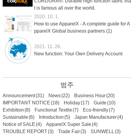
CORDURA®: Durable high function fabric tha
t is famous all over the world.
2020. 10. 1.
How to use ApparelX - A complete guide for A
pparelX Global business partners (1)
2021. 11. 26.
New function: Your Own Delivery Account
범주
Announcement
(31)
News
(22)
Business Hour
(20)
IMPORTANT NOTICE
(18)
Holiday
(17)
Guide
(10)
Exhibition
(8)
Functional Textile
(7)
Eco-friendly
(7)
Sustainable
(6)
Introduction
(5)
Japan Manufacturer
(4)
Notice of SALE
(4)
ApparelX Super Sale
(4)
TROUBLE REPORT
(3)
Trade Fair
(3)
SUNWELL
(3)