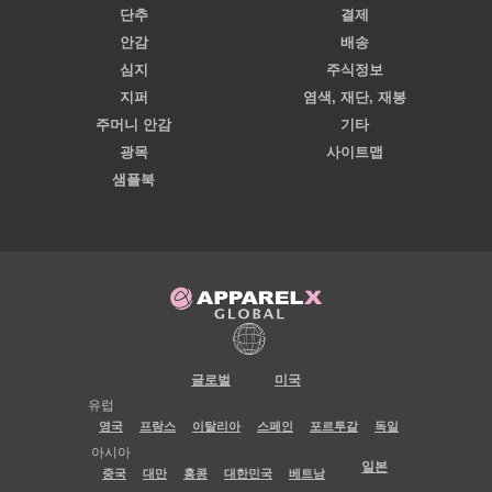
단추
결제
안감
배송
심지
주식정보
지퍼
염색, 재단, 재봉
주머니 안감
기타
광목
사이트맵
샘플북
글로벌
미국
유럽
영국
프랑스
이탈리아
스페인
포르투갈
독일
아시아
일본
중국
대만
홍콩
대한민국
베트남