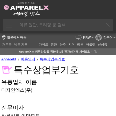
글로벌 의류 소싱
일본에서 배송
KRW
한국어
재주문
방문 기록
가이드
원단
단추
지퍼
리본
아울렛
신상품
ApparelX는 의류산업을 위한 BtoB 전자상거래 사이트입니다.
›
›
ApparelX
이용안내
특수상업부기호
특수상업부기호
유통업체 이름
디자인엑스(주)
전무이사
하루히코 야마모토