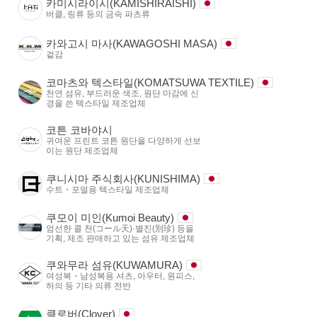
카미시라이시(KAMISHIRAISHI)
버클, 링류 등의 금속 파츠류
카와고시 마사(KAWAGOSHI MASA)
겉감
코마츠와 텍스타일(KOMATSUWA TEXTILE)
천연 섬유, 부드러운 색조, 원단 마감에 신
경을 쓴 텍스타일 제조업체
코튼 코바야시
귀여운 프린트 코튼 원단을 다양하게 선보
이는 원단 제조업체
쿠니시마 주식회사(KUNISHIMA)
수트・포멀용 텍스타일 제조업체
쿠모이 미인(Kumoi Beauty)
엄선한 콜 천(コール天)·별진(別珍) 등을
기획, 제조 판매하고 있는 섬유 제조업체
쿠와무라 섬유(KUWAMURA)
여성복・남성복용 셔츠, 아우터, 원피스,
하의 등 기타 의류 전반
클로버(Clover)