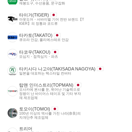
재봉도구, 수선용품, 문구잡화
타이거(TIGER)
아웃도어・서바이벌 기어 전반 브랜드【T
IGER】의 정통파 코드류
타카토(TAKATO)
큐프라 안감, 폴리에스테르 안감
타코우(TAKOU)
모심지・접착심지・파츠
타키사다 나고야(TAKISADA NAGOYA)
일본을 대표하는 텍스타일 컨버터
탑맨 인더스트리(TOPMAN)
오사카에 본사를 둔, 뛰어난 기술력으로
정평이 난 바이어스 테이프 및 기타 부자
재 제조업체
토모이(TOMOI)
100년 이상의 역사를 가진 나라(奈良)의
자개단추 제조업체
트리머