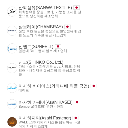
산와섬유(SANWA TEXTILE)
화학섬유를 중심으로 한 기능성 소재를 전
문으로 생산하는 제조업체
샴브레이(CHAMBRAY)
선염 셔츠 원단을 중심으로 천연섬유에 강
한 도쿄의 캐주얼 원단 제조업체
선펠트(SUNFELT)
일본내 No.1 컬러 펠트 제조업체
신코(SHINKO Co., Ltd.)
가방・소품・파우치용 alba 시리즈, 인테
리어・내장재용 합성피혁 등 중심으로 취
급
아사히 바이어스(와타나베 직물 공업)
테이프
아사히 카세이(Asahi KASEI)
Bemberg(큐프라) 원단・안감
아사히지퍼(Asahi Fastener)
WALDES® 지퍼의 제조를 담당하는 나고
야의 지퍼 제조업체