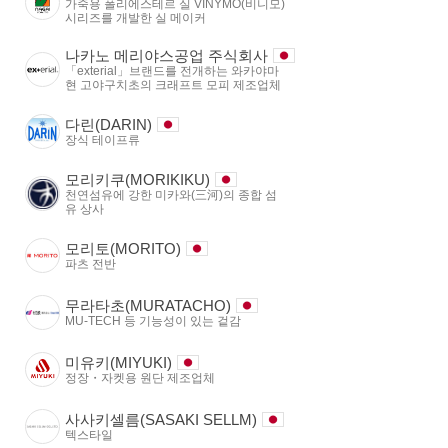
가죽용 폴리에스테르 실 VINYMO(비니모)
시리즈를 개발한 실 메이커
나카노 메리야스공업 주식회사
「exterial」브랜드를 전개하는 와카야마
현 고야구치초의 크래프트 모피 제조업체
다린(DARIN)
장식 테이프류
모리키쿠(MORIKIKU)
천연섬유에 강한 미카와(三河)의 종합 섬
유 상사
모리토(MORITO)
파츠 전반
무라타초(MURATACHO)
MU-TECH 등 기능성이 있는 겉감
미유키(MIYUKI)
정장・자켓용 원단 제조업체
사사키셀름(SASAKI SELLM)
텍스타일