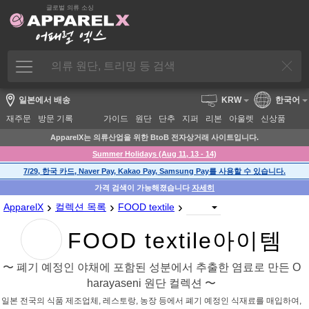
글로벌 의류 소싱
일본에서 배송
KRW
한국어
재주문
방문 기록
가이드
원단
단추
지퍼
리본
아울렛
신상품
ApparelX는 의류산업을 위한 BtoB 전자상거래 사이트입니다.
Summer Holidays (Aug 11, 13 - 14)
7/29, 한국 카드, Naver Pay, Kakao Pay, Samsung Pay를 사용할 수 있습니다.
가격 검색이 가능해졌습니다
자세히
›
›
›
ApparelX
컬렉션 목록
FOOD textile
FOOD textile아이템
〜 폐기 예정인 야채에 포함된 성분에서 추출한 염료로 만든 O
harayaseni 원단 컬렉션 〜
일본 전국의 식품 제조업체, 레스토랑, 농장 등에서 폐기 예정인 식재료를 매입하여,