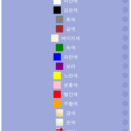
하얀색
검은색
회색
갈색
베이지색
녹색
파란색
보라
노란색
분홍색
빨간색
주황색
금색
은색