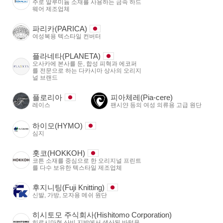
주로 알루미늄 소재를 사용하는 금속 하드
웨어 제조업체
파리카(PARICA)
여성복용 텍스타일 컨버터
플라네타(PLANETA)
오사카에 본사를 둔, 합성 피혁과 에코퍼
를 전문으로 하는 다카시마 상사의 오리지
널 브랜드
플로리아
피아체레(Pia-cere)
레이스
팬시얀 등의 여성 의류용 고급 원단
하이모(HYMO)
심지
홋코(HOKKOH)
코튼 소재를 중심으로 한 오리지널 프린트
를 다수 보유한 텍스타일 제조업체
후지니팅(Fuji Knitting)
신발, 가방, 모자용 메쉬 원단
히시토모 주식회사(Hishitomo Corporation)
히로시마현 산비 지방에서 생산된 바텀용