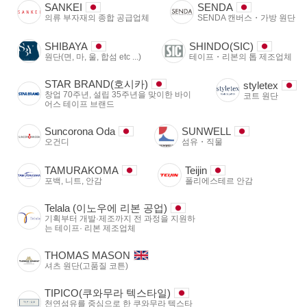
SANKEI
SENDA
의류 부자재의 종합 공급업체
SENDA 캔버스・가방 원단
SHIBAYA
SHINDO(SIC)
원단(면, 마, 울, 합섬 etc ...)
테이프・리본의 톱 제조업체
STAR BRAND(호시카)
styletex
창업 70주년, 설립 35주년을 맞이한 바이
코트 원단
어스 테이프 브랜드
Suncorona Oda
SUNWELL
오건디
섬유・직물
TAMURAKOMA
Teijin
포백, 니트, 안감
폴리에스테르 안감
Telala (이노우에 리본 공업)
기획부터 개발·제조까지 전 과정을 지원하
는 테이프· 리본 제조업체
THOMAS MASON
셔츠 원단(고품질 코튼)
TIPICO(쿠와무라 텍스타일)
천연섬유를 중심으로 한 쿠와무라 텍스타