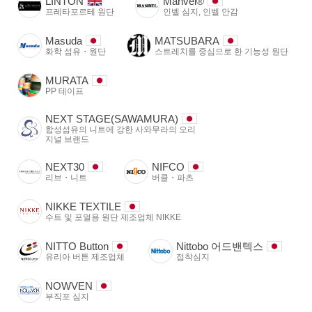
LINTON
Manvel®
프레타포르테 원단
인벨 심지, 인벨 안감
Masuda
MATSUBARA
화학 섬유・원단
스트레치를 중심으로 한 기능성 원단
MURATA
PP 테이프
NEXT STAGE(SAWAMURA)
합성섬유의 니트에 강한 사와무라의 오리
지널 브랜드
NEXT30
NIFCO
리브・니트
버클・파츠
NIKKE TEXTILE
수트 및 포멀용 원단 제조업체 NIKKE
NITTO Button
Nittobo 어드밴텍스
유리아 버튼 제조업체
접착심지
NOWVEN
부직포 심지