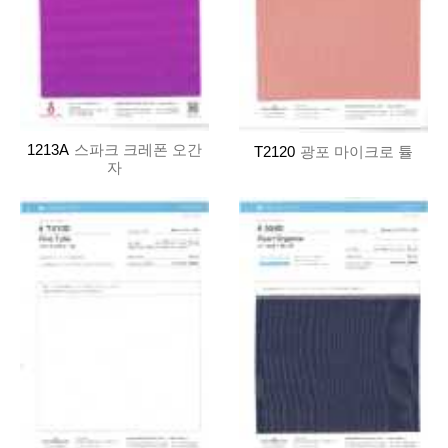
1213A
스파크 크레폰 오간
T2120
광포 마이크로 튤
자