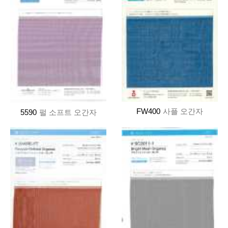
FW400
사플 오간자
5590
펄 소프트 오간자