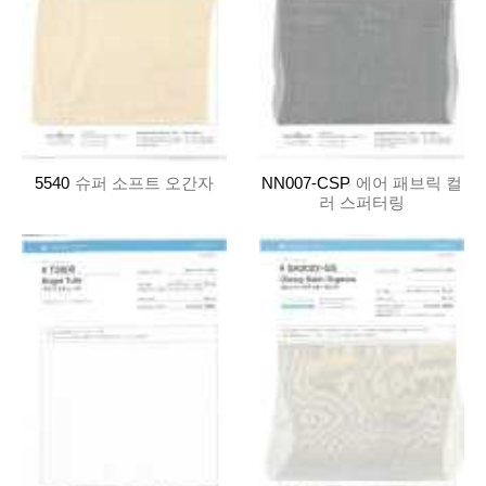
5540
슈퍼 소프트 오간자
NN007-CSP
에어 패브릭 컬
러 스퍼터링