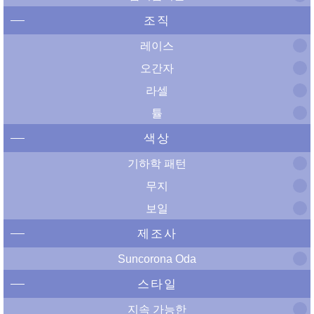
조직
레이스
오간자
라셀
튤
색상
기하학 패턴
무지
보일
제조사
Suncorona Oda
스타일
지속 가능한