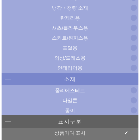
냉감・청량 소재
란제리용
셔츠/블라우스용
스커트/원피스용
포멀용
의상/드레스용
인테리어용
소재
폴리에스테르
나일론
종이
표시구분
상품마다 표시