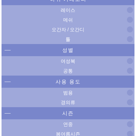
레이스
메쉬
오간자 / 오간디
튤
성별
여성복
공통
사용 용도
범용
경의류
시즌
연중
봄여름시즌