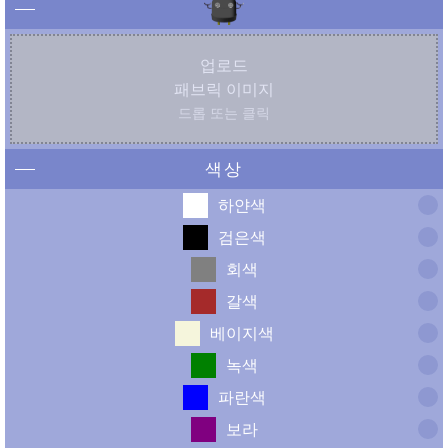
업로드
패브릭 이미지
드롭 또는 클릭
색상
하얀색
검은색
회색
갈색
베이지색
녹색
파란색
보라