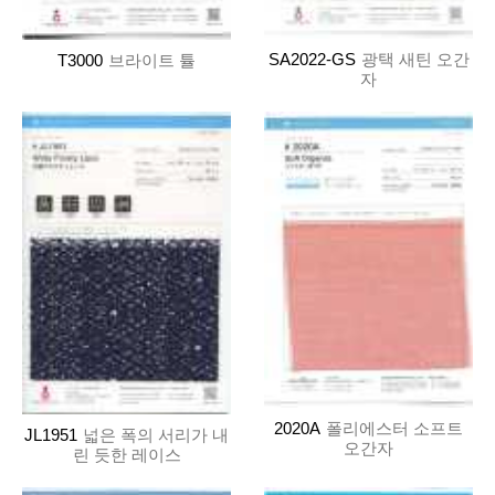
SA2022-GS
광택 새틴 오간
T3000
브라이트 튤
자
2020A
폴리에스터 소프트
JL1951
넓은 폭의 서리가 내
오간자
린 듯한 레이스