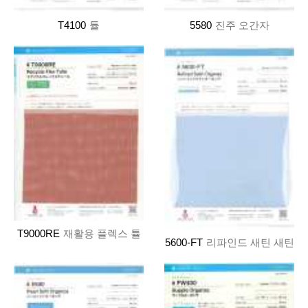
T4100
튤
5580
진주 오간자
T9000RE
재활용 플렉스 튤
5600-FT
리파인드 새틴 새틴