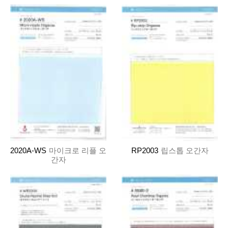
2020A-WS
마이크로 리플 오
RP2003
립스톱 오간자
간자