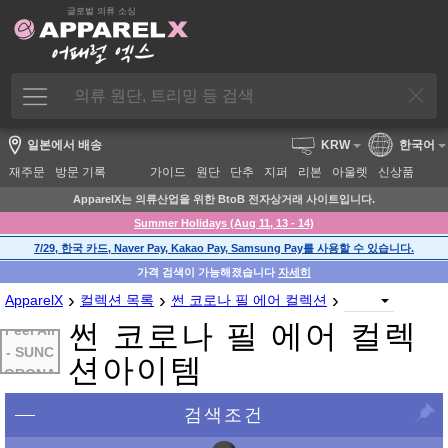
글로벌 의류 소싱
일본에서 배송
KRW
한국어
재주문
방문 기록
가이드
원단
단추
지퍼
리본
아울렛
신상품
ApparelX는 의류산업을 위한 BtoB 전자상거래 사이트입니다.
Summer Holidays (Aug 11, 13 - 14)
7/29, 한국 카드, Naver Pay, Kakao Pay, Samsung Pay를 사용할 수 있습니다.
가격 검색이 가능해졌습니다
자세히
›
›
›
ApparelX
컬렉션 목록
썬 코로나 필 에어 컬렉션
썬 코로나 필 에어 컬렉
Feel Air
- SUNC
션아이템
ORONA
검색조건