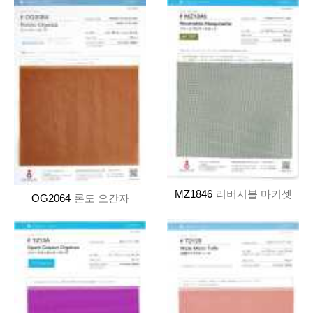
MZ1846
리버시블 마키셋
OG2064
론도 오간자