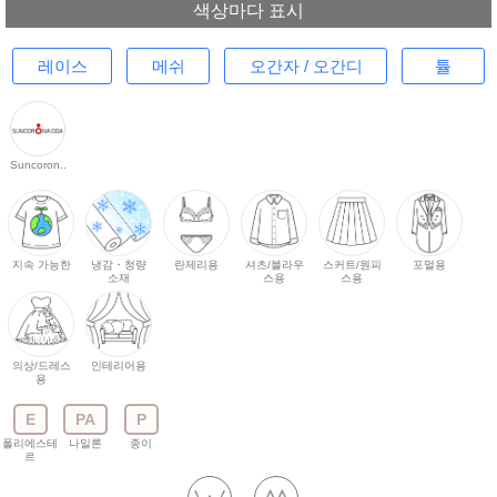
색상마다 표시
레이스
메쉬
오간자 / 오간디
튤
Suncoron..
지속 가능한
냉감・청량
란제리용
셔츠/블라우
스커트/원피
포멀용
소재
스용
스용
의상/드레스
인테리어용
용
E
PA
P
폴리에스테
나일론
종이
르