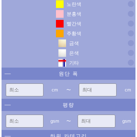
노란색
분홍색
빨간색
주황색
금색
은색
기타
원단 폭
cm
〜
cm
평량
gsm
〜
gsm
하위 카테고리