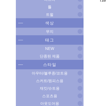
T39
튤
트윌
색상
무지
태그
NEW
단종된 제품
스타일
아우터/블루종/코트용
스커트/원피스용
재킷/슈트용
스포츠용
아웃도어용