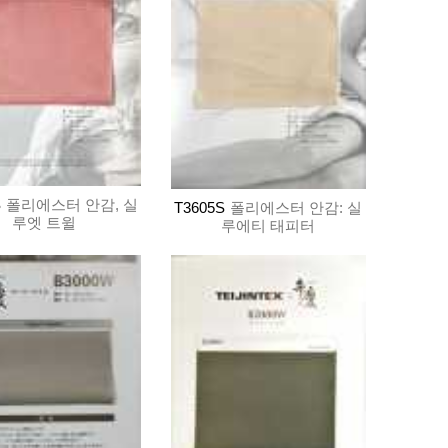
S
폴리에스터 안감, 실
T3605S
폴리에스터 안감: 실
루엣 트윌
루에티 태피터