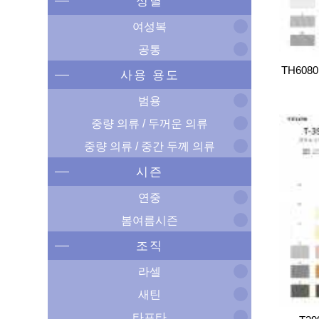
성별
여성복
공통
TH6080
사용 용도
범용
중량 의류 / 두꺼운 의류
중량 의류 / 중간 두께 의류
시즌
연중
봄여름시즌
조직
라셀
새틴
타프타