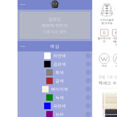
업로드
아우터/블루
종/코트용
패브릭 이미지
드롭 또는 클릭
E
폴리에스테
복
르
(
색상
하얀색
검은색
여성
회색
정렬 기준 
갈색
베이지색
녹색
파란색
보라