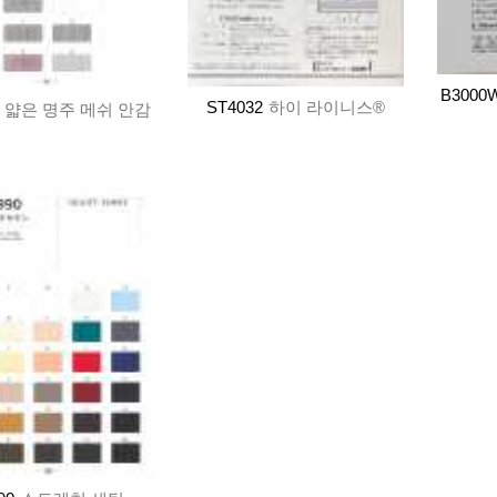
B3000
ST4032
하이 라이니스®
얇은 명주 메쉬 안감