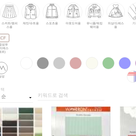
스커트/원피
재킷/슈트용
스포츠용
아웃도어용
유니폼/워킹
의상/드레스
기
스용
웨어용
용
ECF
합섬유
폴리에스
테르)
남성
선택
키워드로 검색