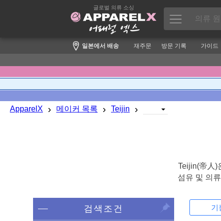
글로벌 의류 소싱
일본에서 배송
재주문
방문 기록
가이드
›
›
›
ApparelX
메이커 목록
Teijin
Teijin(
섬유 및 의
기
검색조건