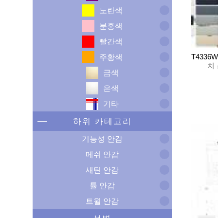
노란색
분홍색
빨간색
T4336W
주황색
치
금색
은색
기타
하위 카테고리
기능성 안감
메쉬 안감
새틴 안감
튤 안감
트윌 안감