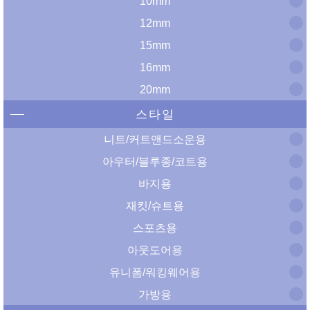
10mm
12mm
15mm
16mm
20mm
스타일
니트/커트앤드소운용
아우터/블루종/코트용
바지용
재킷/슈트용
스포츠용
아웃도어용
유니폼/워킹웨어용
가방용