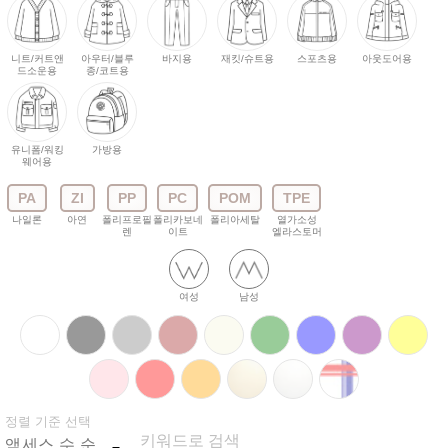
니트/커트앤
아우터/블루
바지용
재킷/슈트용
스포츠용
아웃도어용
드소운용
종/코트용
유니폼/워킹
가방용
웨어용
PA
ZI
PP
PC
POM
TPE
나일론
아연
폴리프로필
폴리카보네
폴리아세탈
열가소성
렌
이트
엘라스토머
여성
남성
정렬 기준 선택
키워드로 검색