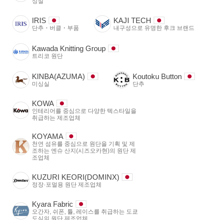
싱실
IRIS
KAJI TECH
단추・버클・부품
내구성으로 유명한 후크 브랜드
Kawada Knitting Group
트리코 원단
KINBA(AZUMA)
Koutoku Button
미싱실
단추
KOWA
인테리어를 중심으로 다양한 텍스타일을
취급하는 제조업체
KOYAMA
천연 섬유를 중심으로 원단을 기획 및 제
조하는 엔슈 산지(시즈오카현)의 원단 제
조업체
KUZURI KEORI(DOMINX)
정장·포멀용 원단 제조업체
Kyara Fabric
오간자, 쉬폰, 튤, 레이스를 취급하는 도쿄
도심의 원단 제조업체