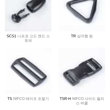
SCS1
니프코 고드 엔드 스
TR
삼각형 링
토퍼
TS
NIFCO 테이프 조절기
TSR-H
NIFCO 사이드 릴리
스 버클