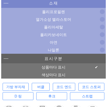
소재
폴리프로필렌
열가소성 엘라스토머
폴리아세탈
폴리카보네이트
아연
나일론
표시구분
상품마다 표시
색상마다 표시
가방 부자재
버클
코드 엔드
코드 스토퍼
D 링
후크
스트랩