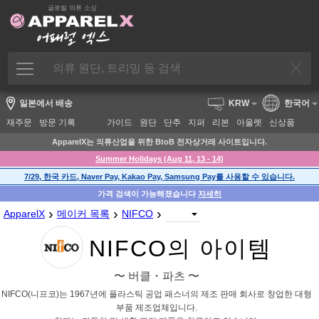
글로벌 의류 소싱
일본에서 배송
KRW
한국어
재주문
방문 기록
가이드
원단
단추
지퍼
리본
아울렛
신상품
ApparelX는 의류산업을 위한 BtoB 전자상거래 사이트입니다.
Summer Holidays (Aug 11, 13 - 14)
7/29, 한국 카드, Naver Pay, Kakao Pay, Samsung Pay를 사용할 수 있습니다.
가격 검색이 가능해졌습니다
자세히
›
›
›
ApparelX
메이커 목록
NIFCO
NIFCO의 아이템
〜 버클・파츠 〜
NIFCO(니프코)는 1967년에 플라스틱 공업 패스너의 제조 판매 회사로 창업한 대형
부품 제조업체입니다.