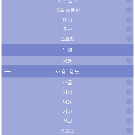
코드 엔드
코드 스토퍼
D 링
후크
스트랩
성별
공통
사용 용도
소품
가방
범용
기타
신발
스포츠