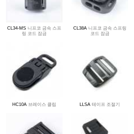
CL34-MS
니프코 금속 스프
CL38A
니프코 금속 스프링
링 코드 잠금
코드 잠금
HC10A
브레이스 클립
LLSA
테이프 조절기