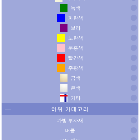
녹색
파란색
보라
노란색
분홍색
빨간색
주황색
금색
은색
기타
하위 카테고리
가방 부자재
버클