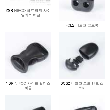
ZSR
NIFCO 하프 메탈 사이
드 릴리스 버클
FCL2
니프코 코드록
YSR
NIFCO 사이드 릴리스
SCS2
니프코 고드 엔드 스
버클
토퍼