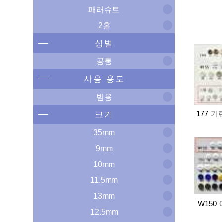
패러슈트
2홀
성별
공통
사용 용도
범용
177
기린
크기
35mm
9mm
10mm
11.5mm
13mm
W150
12.5mm