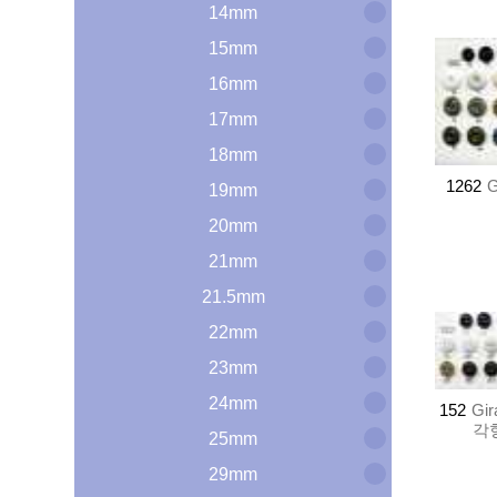
14mm
15mm
16mm
17mm
18mm
1262
G
19mm
20mm
21mm
21.5mm
22mm
23mm
24mm
152
Gi
각형
25mm
29mm