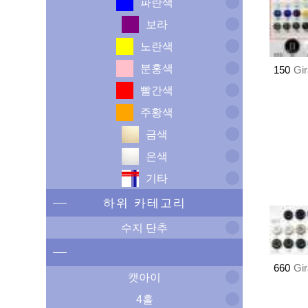
파란색
보라
노란색
분홍색
150
Gi
빨간색
주황색
금색
은색
기타
하위 카테고리
수지 단추
660
Gi
캣아이
4홀