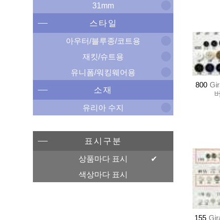
31mm
스타일
아우터/블루종/코트용
재킷/슈트용
유니폼/워킹웨어용
800
Gi
소재
버
유리아 수지
표시구분
상품마다 표시
색상마다 표시
155
Gi