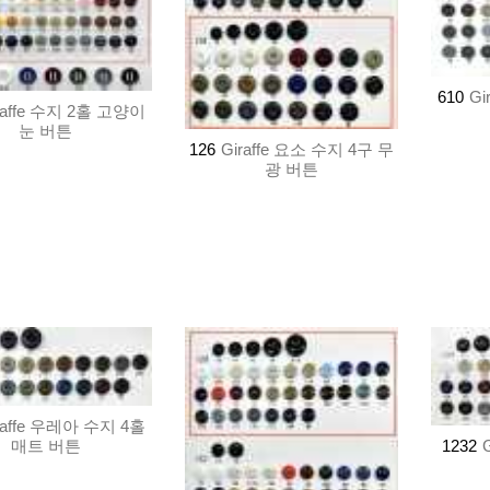
610
Gi
raffe 수지 2홀 고양이
눈 버튼
126
Giraffe 요소 수지 4구 무
광 버튼
raffe 우레아 수지 4홀
1232
매트 버튼