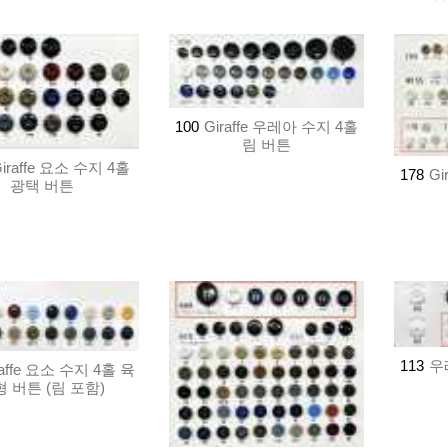
100
Giraffe 우레아 수지 4홀
림 버튼
iraffe 요소 수지 4홀
178
Gi
광택 버튼
113
우
raffe 요소 수지 4홀 육
 버튼 (림 포함)