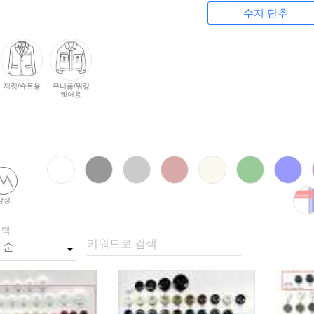
수지 단추
재킷/슈트용
유니폼/워킹
웨어용
남성
선택
키워드로 검색