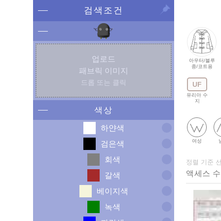
검색조건
업로드
아우터/블루
종/코트용
패브릭 이미지
드롭 또는 클릭
UF
유리아 수
지
색상
하얀색
여성
검은색
회색
정렬 기준 
갈색
베이지색
녹색