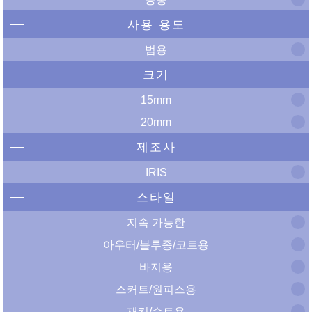
사용 용도
범용
크기
15mm
20mm
제조사
IRIS
스타일
지속 가능한
아우터/블루종/코트용
바지용
스커트/원피스용
재킷/슈트용