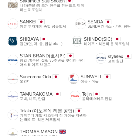
Sakamoto Saiji Shoten
나라(奈良)의 조개 단추를 전문으로 제작
하는 제조업체
SANKEI
SENDA
의류 부자재의 종합 공급업체
SENDA 캔버스・가방 원단
SHIBAYA
SHINDO(SIC)
원단(면, 마, 울, 합섬 etc ...)
테이프・리본의 톱 제조업체
STAR BRAND(호시카)
styletex
창업 70주년, 설립 35주년을 맞이한 바이
코트 원단
어스 테이프 브랜드
Suncorona Oda
SUNWELL
오건디
섬유・직물
TAMURAKOMA
Teijin
포백, 니트, 안감
폴리에스테르 안감
Telala (이노우에 리본 공업)
기획부터 개발·제조까지 전 과정을 지원하
는 테이프· 리본 제조업체
THOMAS MASON