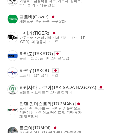
여성복・남성복용 셔츠, 아우터, 원피스,
하의 등 기타 의류 전반
클로버(Clover)
재봉도구, 수선용품, 문구잡화
타이거(TIGER)
아웃도어・서바이벌 기어 전반 브랜드【T
IGER】의 정통파 코드류
타카토(TAKATO)
큐프라 안감, 폴리에스테르 안감
타코우(TAKOU)
모심지・접착심지・파츠
타키사다 나고야(TAKISADA NAGOYA)
일본을 대표하는 텍스타일 컨버터
탑맨 인더스트리(TOPMAN)
오사카에 본사를 둔, 뛰어난 기술력으로
정평이 난 바이어스 테이프 및 기타 부자
재 제조업체
토모이(TOMOI)
100년 이상의 역사를 가진 나라(奈良)의