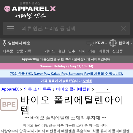
글로벌 의류 소싱
일본에서 배송
KRW
한국어
재주문
방문 기록
가이드
원단
단추
지퍼
리본
아울렛
신상품
ApparelX는 의류산업을 위한 BtoB 전자상거래 사이트입니다.
Summer Holidays (Aug 11, 13 - 14)
7/29, 한국 카드, Naver Pay, Kakao Pay, Samsung Pay를 사용할 수 있습니다.
가격 검색이 가능해졌습니다
자세히
›
›
›
ApparelX
의류 소재 목록
바이오 폴리에틸렌
바이오 폴리에틸렌아이
BPE
템
〜 바이오 폴리에틸렌 소재의 부자재 〜
바이오 폴리에틸렌은 지속 가능한 소재 중 하나입니다.
사탕수수의 압착 찌꺼기에서 에탄올과 에틸렌을 추출하여, 식물 유래의 폴리에틸렌