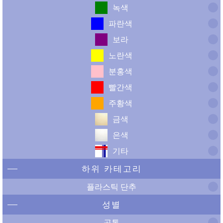
녹색
파란색
보라
노란색
분홍색
빨간색
주황색
금색
은색
기타
하위 카테고리
플라스틱 단추
성별
공통