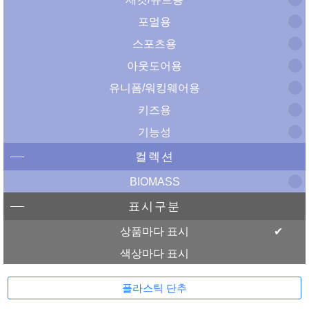
포멀용
스포츠용
아웃도어용
유니폼/워킹웨어용
키즈용
기능성
컬렉션
BIOMASS
표시구분
상품마다 표시
색상마다 표시
플라스틱 단추