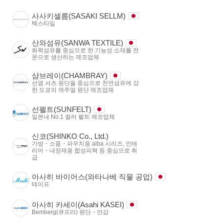
사사키셀름(SASAKI SELLM)
텍스타일
산와섬유(SANWA TEXTILE)
화학섬유를 중심으로 한 기능성 소재를 전
문으로 생산하는 제조업체
샴브레이(CHAMBRAY)
선염 셔츠 원단을 중심으로 천연섬유에 강
한 도쿄의 캐주얼 원단 제조업체
선펠트(SUNFELT)
일본내 No.1 컬러 펠트 제조업체
신코(SHINKO Co., Ltd.)
가방・소품・파우치용 alba 시리즈, 인테
리어・내장재용 합성피혁 등 중심으로 취
급
아사히 바이어스(와타나베 직물 공업)
테이프
아사히 카세이(Asahi KASEI)
Bemberg(큐프라) 원단・안감