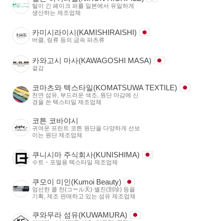
털이 긴 페이크 퍼를 일본에서 유일하게
생산하는 제조업체
카미시라이시(KAMISHIRAISHI)
버클, 링류 등의 금속 파츠류
카와고시 마사(KAWAGOSHI MASA)
겉감
코마츠와 텍스타일(KOMATSUWA TEXTILE)
천연 섬유, 부드러운 색조, 원단 마감에 신
경을 쓴 텍스타일 제조업체
코튼 코바야시
귀여운 프린트 코튼 원단을 다양하게 선보
이는 원단 제조업체
쿠니시마 주식회사(KUNISHIMA)
수트・포멀용 텍스타일 제조업체
쿠모이 미인(Kumoi Beauty)
엄선한 콜 천(コール天)·별진(別珍) 등을
기획, 제조 판매하고 있는 섬유 제조업체
쿠와무라 섬유(KUWAMURA)