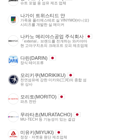
슈트 포멀 용 섬유 제조 업체
나가이 트위스티드 얀
가죽용 폴리에스테르 실 VINYMO(비니모)
시리즈를 개발한 실 메이커
나카노 메리야스공업 주식회사
「exterial」브랜드를 전개하는 와카야마
현 고야구치초의 크래프트 모피 제조업체
다린(DARIN)
장식 테이프류
모리키쿠(MORIKIKU)
천연섬유에 강한 미카와(三河)의 종합 섬
유 상사
모리토(MORITO)
파츠 전반
무라타초(MURATACHO)
MU-TECH 등 기능성이 있는 겉감
미유키(MIYUKI)
정장・자켓용 원단 제조업체