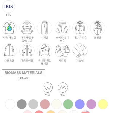
IRIS
지속 가능한
아우터/블루
바지용
스커트/원피
재킷/슈트용
포멀용
종/코트용
스용
스포츠용
아웃도어용
유니폼/워킹
키즈용
기능성
웨어용
BIOMASS MATERIALS
BIOMASS
여성
남성