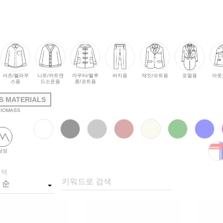
셔츠/블라우
니트/커트앤
아우터/블루
바지용
재킷/슈트용
포멀용
아웃
스용
드소운용
종/코트용
S MATERIALS
BIOMASS
남성
선택
키워드로 검색