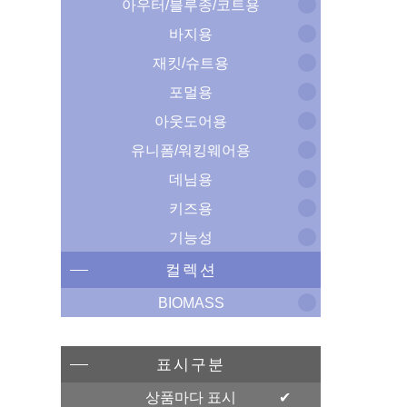
아우터/블루종/코트용
바지용
재킷/슈트용
포멀용
아웃도어용
유니폼/워킹웨어용
데님용
키즈용
기능성
컬렉션
BIOMASS
표시구분
상품마다 표시