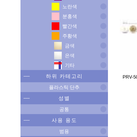
노란색
분홍색
빨간색
주황색
금색
은색
기타
하위 카테고리
PRV-5
플라스틱 단추
성별
공통
사용 용도
범용