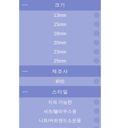
크기
13mm
15mm
18mm
20mm
23mm
25mm
제조사
IRIS
스타일
지속 가능한
셔츠/블라우스용
니트/커트앤드소운용