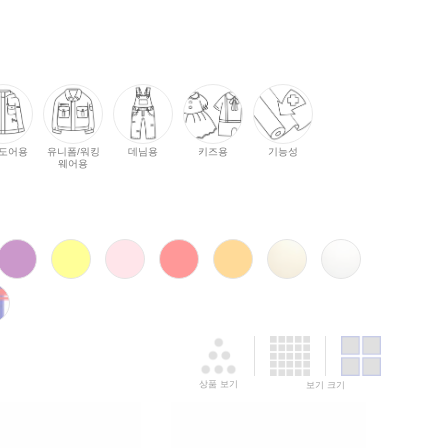
도어용
유니폼/워킹
데님용
키즈용
기능성
웨어용
상품 보기
보기 크기