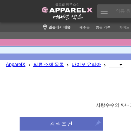
글로벌 의류 소싱
일본에서 배송
재주문
방문 기록
가이드
›
›
›
ApparelX
의류 소재 목록
바이오 유리아
사탕수수의 짜내고
검색조건