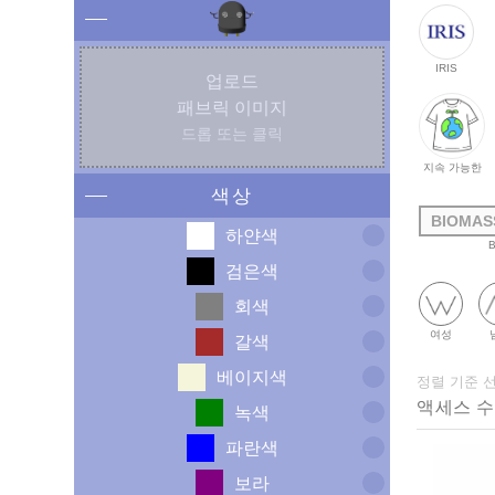
IRIS
업로드
패브릭 이미지
드롭 또는 클릭
지속 가능한
색상
BIOMAS
하얀색
검은색
회색
여성
갈색
베이지색
정렬 기준 
녹색
파란색
보라