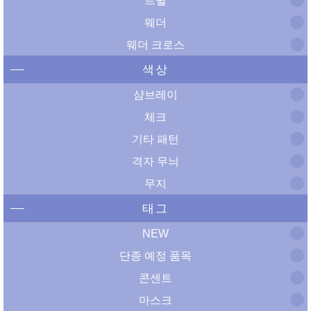
트윌
웨더
웨더 크로스
색상
샴브레이
체크
기타 패턴
격자 무늬
무지
태그
NEW
단종 예정 품목
콘센트
마스크