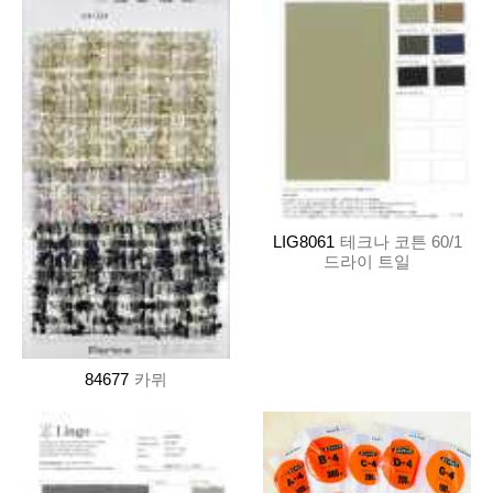
LIG8061
테크나 코튼 60/1
드라이 트일
84677
카뮈