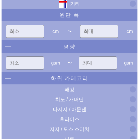
기타
원단 폭
cm
〜
cm
평량
gsm
〜
gsm
하위 카테고리
패킹
치노 / 개버딘
나시지 / 아문젠
후라이스
저지 / 모스 스티치