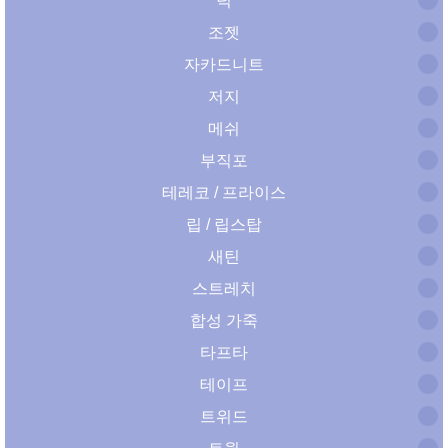
덕
조젯
자카드니트
저지
메쉬
부직포
테레코 / 프라이스
립 / 립스탑
새틴
스트레치
합성 가죽
타프타
테이프
트위드