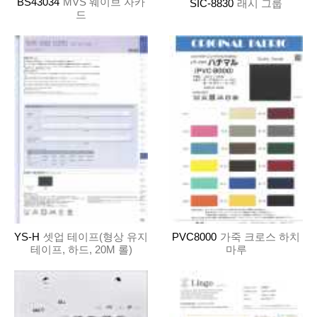
BS43034
MVS 웨이브 자카
SIC-8830
래시 그룹
드
YS-H
셋업 테이프(형상 유지
PVC8000
가죽 크로스 하치
테이프, 하드, 20M 롤)
마루