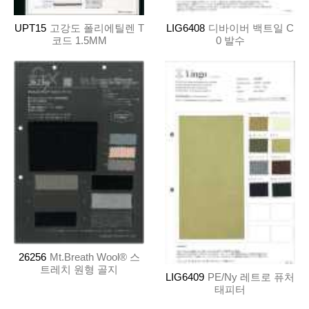
UPT15
고강도 폴리에틸렌 T
LIG6408
디바이버 백트일 C
코드 1.5MM
0 발수
26256
Mt.Breath Wool® 스
트레치 원형 골지
LIG6409
PE/Ny 레트로 퓨처
태피터