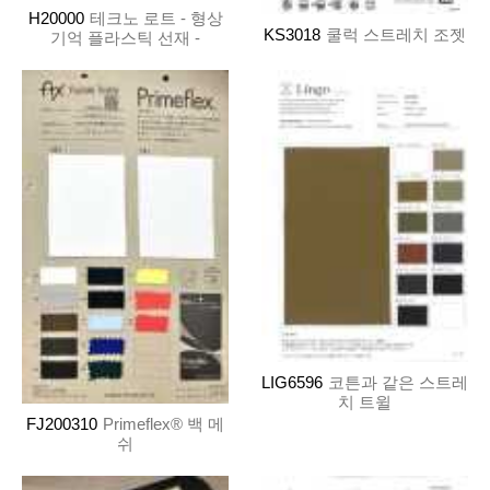
H20000
테크노 로트 - 형상
KS3018
쿨럭 스트레치 조젯
기억 플라스틱 선재 -
LIG6596
코튼과 같은 스트레
치 트윌
FJ200310
Primeflex® 백 메
쉬