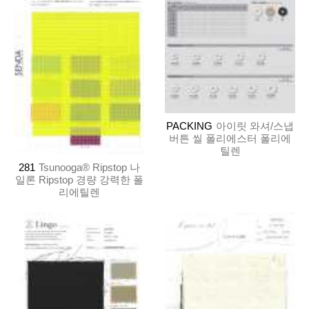
PACKING
아이릿 와셔/스냅
버튼 씰 폴리에스터 폴리에
틸렌
281
Tsunooga® Ripstop 나
일론 Ripstop 경량 강력한 폴
리에틸렌