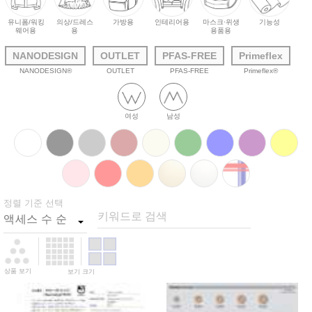
유니폼/워킹
의상/드레스
가방용
인테리어용
마스크·위생
기능성
웨어용
용
용품용
NANODESIGN
OUTLET
PFAS-FREE
Primeflex
NANODESIGN®
OUTLET
PFAS-FREE
Primeflex®
여성
남성
정렬 기준 선택
키워드로 검색
상품 보기
보기 크기