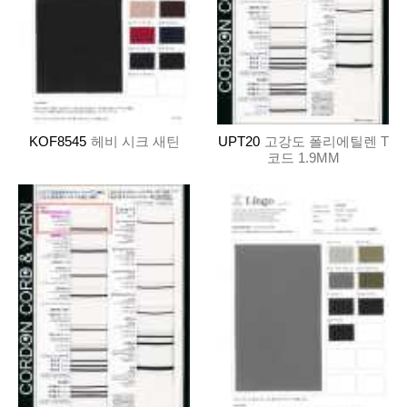
KOF8545
헤비 시크 새틴
UPT20
고강도 폴리에틸렌 T
코드 1.9MM