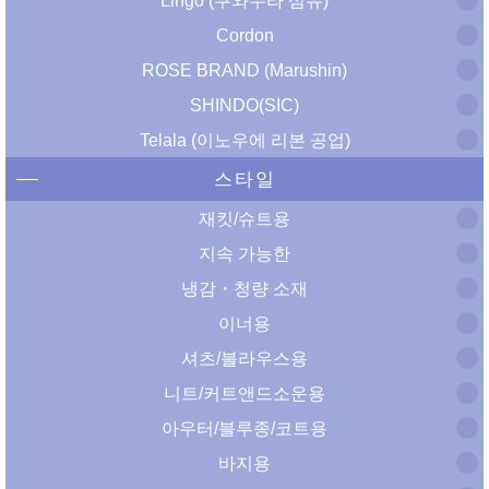
Lingo (쿠와무라 섬유)
Cordon
ROSE BRAND (Marushin)
SHINDO(SIC)
Telala (이노우에 리본 공업)
스타일
재킷/슈트용
지속 가능한
냉감・청량 소재
이너용
셔츠/블라우스용
니트/커트앤드소운용
아우터/블루종/코트용
바지용