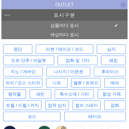
OUTLET
표시구분
상품마다 표시
색상마다 표시
원단
리본 / 테이프 / 코드
심지
도트 단추 / 아일렛
잡화 및 기타
패킹
치노 / 개버딘
나시지 / 아문젠
후라이스
저지 / 모스 스티치
니트
멜튼 / 트위드
메쉬
평직물
새틴
특수소재 / 기타
합성 가죽
트윌 / 드릴 / 커지
접착 심지
컬러 스테이
잡화
코드
테이프