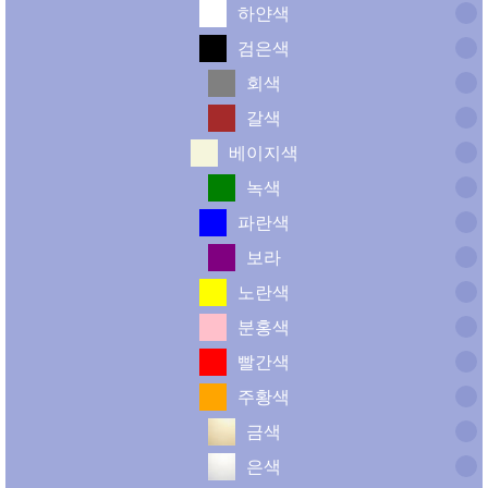
하얀색
검은색
회색
갈색
베이지색
녹색
파란색
보라
노란색
분홍색
빨간색
주황색
금색
은색