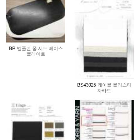
BP
벨폴렌 폼 시트 베이스
플레이트
BS43025
케이블 블리스터
자카드