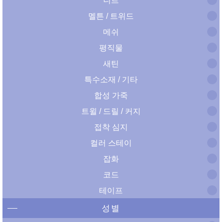
니트
멜튼 / 트위드
메쉬
평직물
새틴
특수소재 / 기타
합성 가죽
트윌 / 드릴 / 커지
접착 심지
컬러 스테이
잡화
코드
테이프
성별