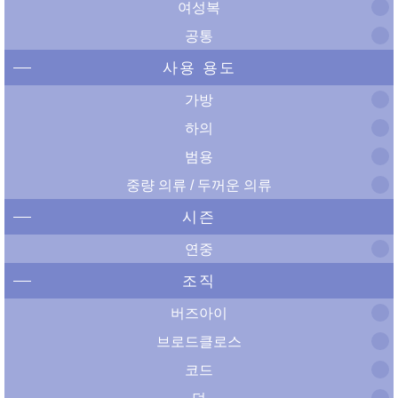
여성복
공통
사용 용도
가방
하의
범용
중량 의류 / 두꺼운 의류
시즌
연중
조직
버즈아이
브로드클로스
코드