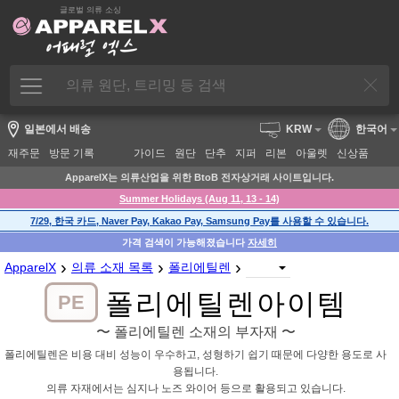
글로벌 의류 소싱
일본에서 배송
KRW
한국어
재주문
방문 기록
가이드
원단
단추
지퍼
리본
아울렛
신상품
ApparelX는 의류산업을 위한 BtoB 전자상거래 사이트입니다.
Summer Holidays (Aug 11, 13 - 14)
7/29, 한국 카드, Naver Pay, Kakao Pay, Samsung Pay를 사용할 수 있습니다.
가격 검색이 가능해졌습니다
자세히
›
›
›
ApparelX
의류 소재 목록
폴리에틸렌
폴리에틸렌아이템
PE
〜 폴리에틸렌 소재의 부자재 〜
폴리에틸렌은 비용 대비 성능이 우수하고, 성형하기 쉽기 때문에 다양한 용도로 사
용됩니다.
의류 자재에서는 심지나 노즈 와이어 등으로 활용되고 있습니다.