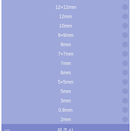
12×12mm
12mm
10mm
9×9mm
9mm
7×7mm
7mm
6mm
5×5mm
5mm
3mm
0.8mm
2mm
제조사