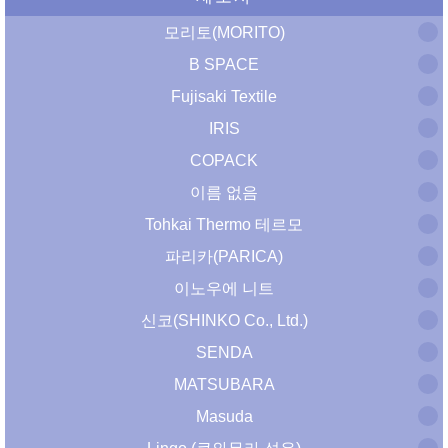
모리토(MORITO)
B SPACE
Fujisaki Textile
IRIS
COPACK
이름 없음
Tohkai Thermo 테르모
파리카(PARICA)
이노우에 니트
신코(SHINKO Co., Ltd.)
SENDA
MATSUBARA
Masuda