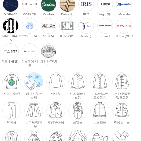
B SPACE
COPACK
Cordon
Fujisaki..
IRIS
Lingo (쿠..
Masuda
MATSUBAR
ROSE BRA..
SENDA
SHINDO(S..
Telala (..
Tohkai T..
모리토(MOR
A
I..
신코(SHINK..
이노우에 니
파리카(PAR
트
I..
지속 가능한
냉감・청량
이너용
셔츠/블라우
니트/커트앤
아우터/블루
소재
스용
드소운용
종/코트용
바지용
스커트/원피
재킷/슈트용
포멀용
스포츠용
아웃도어용
스용