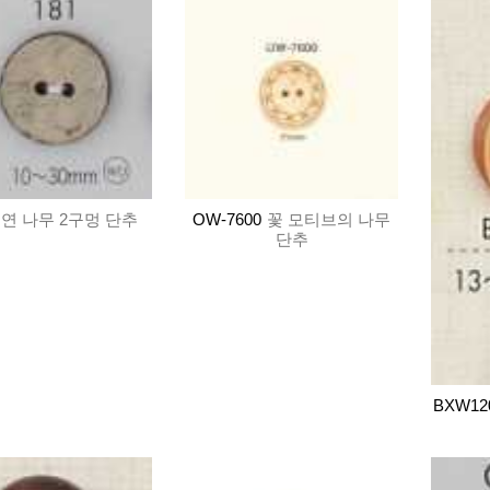
연 나무 2구멍 단추
OW-7600
꽃 모티브의 나무
단추
BXW12