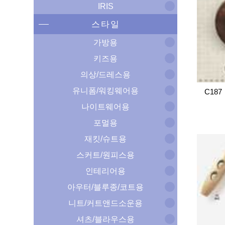
IRIS
스타일
가방용
키즈용
의상/드레스용
유니폼/워킹웨어용
C187
나이트웨어용
포멀용
재킷/슈트용
스커트/원피스용
인테리어용
아우터/블루종/코트용
니트/커트앤드소운용
셔츠/블라우스용