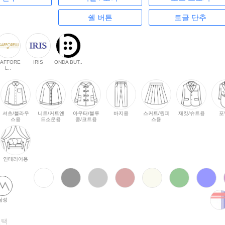
쉘 버튼
토글 단추
AFFORE
IRIS
ONDA BUT..
L..
셔츠/블라우
니트/커트앤
아우터/블루
바지용
스커트/원피
재킷/슈트용
포
스용
드소운용
종/코트용
스용
인테리어용
남성
선택