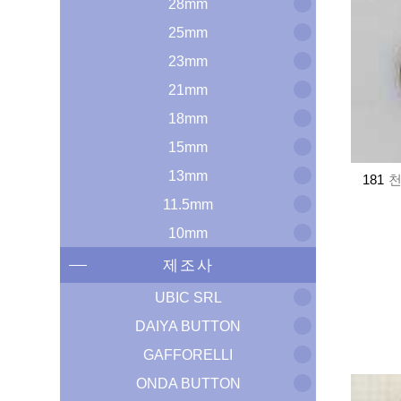
28mm
25mm
23mm
21mm
18mm
15mm
13mm
181
천
11.5mm
10mm
제조사
UBIC SRL
DAIYA BUTTON
GAFFORELLI
ONDA BUTTON