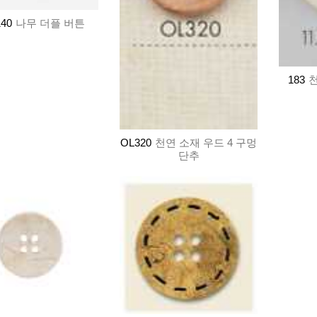
40
나무 더플 버튼
183
천
OL320
천연 소재 우드 4 구멍
단추