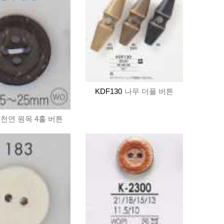
KDF130
나무 더플 버튼
천연 원목 4홀 버튼