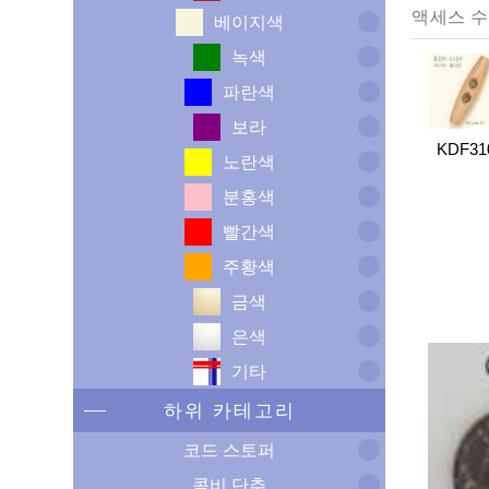
베이지색
녹색
파란색
보라
KDF31
노란색
분홍색
빨간색
주황색
금색
은색
기타
하위 카테고리
코드 스토퍼
콤비 단추