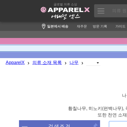
글로벌 의류 소싱
일본에서 배송
재주문
방문 기록
가이드
›
›
›
ApparelX
의류 소재 목록
나무
나
황칠나무, 히노키(편백나무), 
또한 천연 소
검색조건