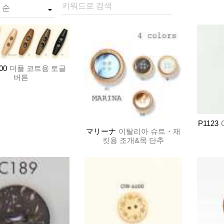
키워드로 검색
00
더플 코트용 토글
버튼
P1123
マリーナ
이탈리아 슈트・재
킷용 조개&목 단추