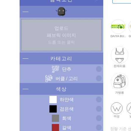
업로드
패브릭 이미지
DAIYA BU..
G
드롭 또는 클릭
카테고리
란제리용
단추
버클 / 고리
색상
가방용
하얀색
검은색
여성
회색
갈색
정렬 기준 