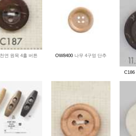
천연 원목 4홀 버튼
OW8400
나무 4구멍 단추
C186