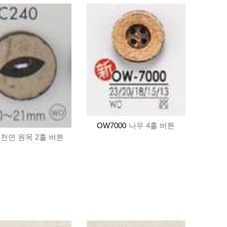
OW7000
나무 4홀 버튼
천연 원목 2홀 버튼