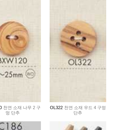
0
천연 소재 나무 2 구
OL322
천연 소재 우드 4 구멍
멍 단추
단추