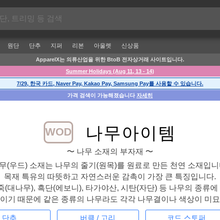
원단
단추
지퍼
리본
아울렛
신상품
ApparelX는 의류산업을 위한 BtoB 전자상거래 사이트입니다.
Summer Holidays (Aug 11, 13 - 14)
7/29, 한국 카드, Naver Pay, Kakao Pay, Samsung Pay를 사용할 수 있습니다.
가격 검색이 가능해졌습니다
자세히
나무아이템
WOD
〜 나무 소재의 부자재 〜
무(우드) 소재는 나무의 줄기(원목)를 원료로 만든 천연 소재입니
목재 특유의 따뜻하고 자연스러운 감촉이 가장 큰 특징입니다.
죽(대나무), 흑단(에보니), 타가야산, 시탄(자단) 등 나무의 종류
재이기 때문에 같은 종류의 나무라도 각각 나무결이나 색상이 미묘
단추
버클 / 고리
코드 스토퍼