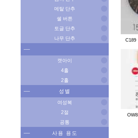
메탈 단추
쉘 버튼
토글 단추
나무 단추
C189
캣아이
4홀
2홀
성별
여성복
2절
OW8
공통
사용 용도