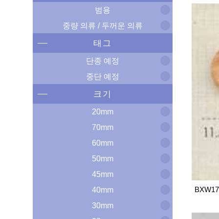
범용
중량 의류 / 두꺼운 의류
태그
단종 예정
중단 예정
크기
20mm
70mm
60mm
50mm
45mm
BXW17
40mm
30mm