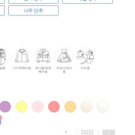
나무 단추
멀용
나이트웨어용
유니폼/워킹
의상/드레스
키즈용
웨어용
용