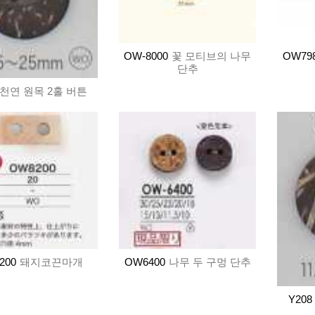
OW-8000
꽃 모티브의 나무
OW79
단추
천연 원목 2홀 버튼
200
돼지코끈마개
OW6400
나무 두 구멍 단추
Y208