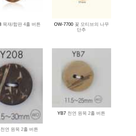
8
목재/합판 4홀 버튼
OW-7700
꽃 모티브의 나무
단추
YB7
천연 원목 2홀 버튼
천연 원목 2홀 버튼