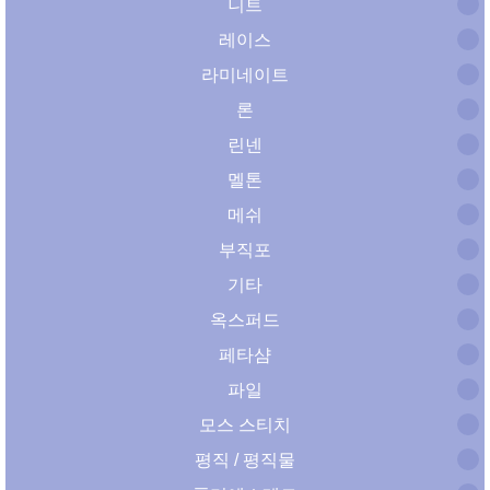
니트
레이스
라미네이트
론
린넨
멜톤
메쉬
부직포
기타
옥스퍼드
페타샴
파일
모스 스티치
평직 / 평직물