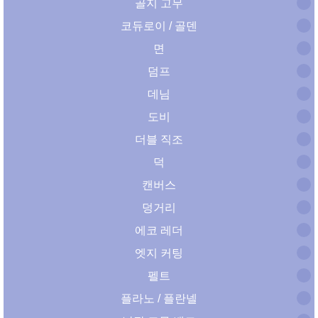
골지 고무
코듀로이 / 골덴
면
덤프
데님
도비
더블 직조
덕
캔버스
덩거리
에코 레더
엣지 커팅
펠트
플라노 / 플란넬