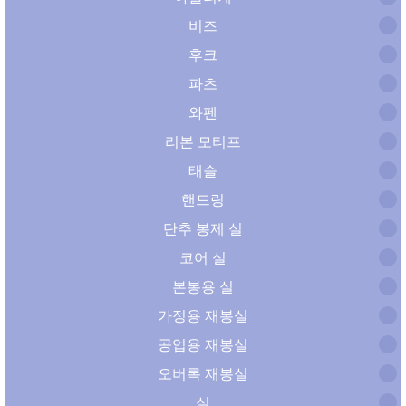
비즈
후크
파츠
와펜
리본 모티프
태슬
핸드링
단추 봉제 실
코어 실
본봉용 실
가정용 재봉실
공업용 재봉실
오버록 재봉실
실