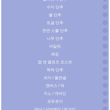
수지 단추
쉘 단추
토글 단추
천연 소뿔 단추
나무 단추
아일릿
패킹
캡 앤 클로즈 포스트
똑딱 단추
퍼지 / 플란넬
캔버스 / 덕
치노 / 개버딘
코듀로이
데님 / 샴브레이 / 덩거리