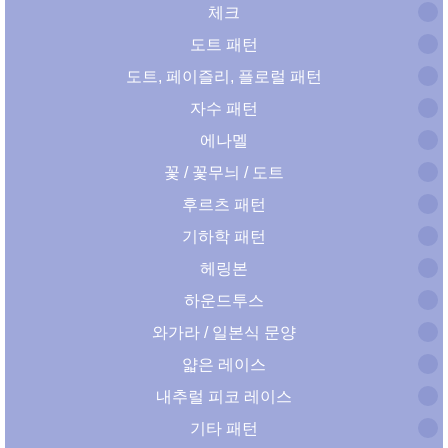
체크
도트 패턴
도트, 페이즐리, 플로럴 패턴
자수 패턴
에나멜
꽃 / 꽃무늬 / 도트
후르츠 패턴
기하학 패턴
헤링본
하운드투스
와가라 / 일본식 문양
얇은 레이스
내추럴 피코 레이스
기타 패턴