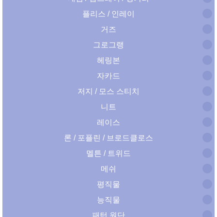
플리스 / 인레이
거즈
그로그랭
헤링본
자카드
저지 / 모스 스티치
니트
레이스
론 / 포플린 / 브로드클로스
멜튼 / 트위드
메쉬
평직물
능직물
패턴 원단