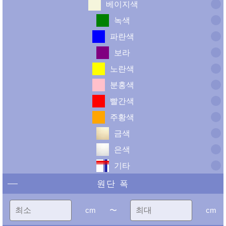
베이지색
녹색
파란색
보라
노란색
분홍색
빨간색
주황색
금색
은색
기타
원단 폭
cm
〜
cm