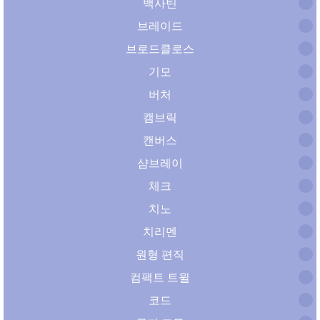
백사틴
브레이드
브로드클로스
기모
버처
캠브릭
캔버스
샴브레이
체크
치노
치리멘
원형 편직
컴팩트 트윌
코드