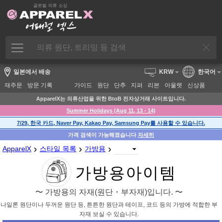
글로벌 의류 소싱
일본에서 배송
KRW
한국어
재주문
방문 기록
가이드
원단
단추
지퍼
리본
아울렛
신상품
ApparelX는 의류산업을 위한 BtoB 전자상거래 사이트입니다.
Summer Holidays (Aug 11, 13 - 14)
7/29, 한국 카드, Naver Pay, Kakao Pay, Samsung Pay를 사용할 수 있습니다.
가격 검색이 가능해졌습니다
자세히
›
›
›
ApparelX
스타일 목록
가방용
가방용아이템
〜 가방용의 자재(원단・부자재)입니다. 〜
나일론 원단이나 두꺼운 원단 등, 튼튼한 원단과 테이프, 코드 등의 가방에 적합한 부
자재 보실 수 있습니다.