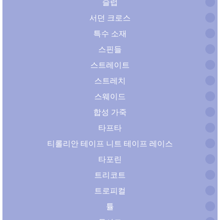
슬럽
서던 크로스
특수 소재
스핀들
스트레이트
스트레치
스웨이드
합성 가죽
타프타
티롤리안 테이프 니트 테이프 레이스
타포린
트리코트
트로피컬
튤