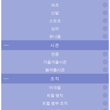
파츠
신발
스포츠
상의
유니폼
시즌
연중
가을겨울시즌
봄여름시즌
조직
아크릴
트윌 평직
트윌 뱀부 조직