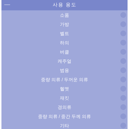
사용 용도
소품
가방
벨트
하의
버클
캐주얼
범용
중량 의류 / 두꺼운 의류
헬멧
재킷
경의류
중량 의류 / 중간 두께 의류
기타