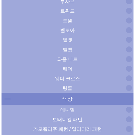
투사르
트위드
트윌
벨로아
벨벳
벨벳
와플 니트
웨더
웨더 크로스
링클
색상
애니멀
보태니컬 패턴
카모플라주 패턴 / 밀리터리 패턴