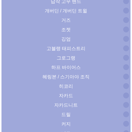
납작 고무 밴드
개버딘 / 개버딘 트윌
거즈
조젯
깅엄
고블랭 태피스트리
그로그랭
하프 바이어스
헤링본 / 스기아야 조직
히코리
자카드
자카드니트
드릴
커지