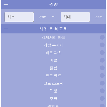
평량
gsm
〜
gsm
하위 카테고리
액세서리 파츠
가방 부자재
비트 파츠
버클
클립
코드 엔드
코드 스토퍼
D 링
후크
원형 링