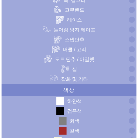
훅, 걸고리
고무밴드
레이스
늘어짐 방지 테이프
스냅단추
버클 / 고리
도트 단추 / 아일렛
실
잡화 및 기타
색상
하얀색
검은색
회색
갈색