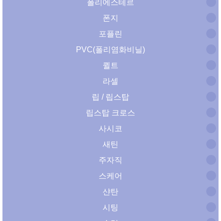
폴리에스테르
폰지
포플린
PVC(폴리염화비닐)
퀼트
라셀
립 / 립스탑
립스탑 크로스
사시코
새틴
주자직
스케어
샨탄
시팅