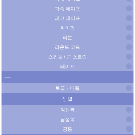
가죽 테이프
피코 테이프
파이핑
리본
라운드 코드
스핀들 / 끈 스트링
테이프
토글・더플
성별
여성복
남성복
공통