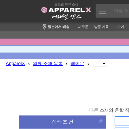
글로벌 의류 소싱
일본에서 배송
재주문
방문 기록
가이드
›
›
›
ApparelX
의류 소재 목록
레이온
다른 소재와 혼합 
검색조건