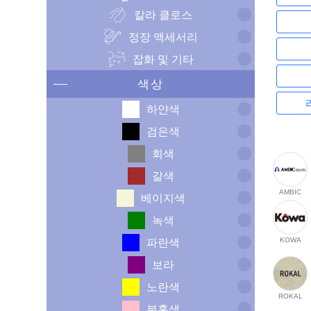
칼라 클로스
정장 액세서리
잡화 및 기타
색상
하얀색
검은색
회색
갈색
AMBIC
베이지색
녹색
KOWA
파란색
보라
노란색
ROKAL
분홍색