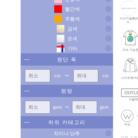
빨간색
주황색
사사키셀름(
A..
금색
은색
기타
지속 가능
원단 폭
cm
〜
cm
나이트웨어
평량
OUTL
아울렛
gsm
〜
gsm
하위 카테고리
여성
차이나 단추
정렬 기준