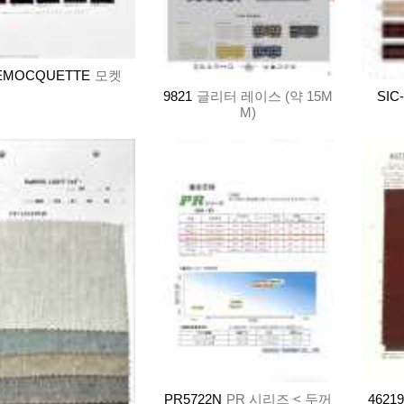
EMOCQUETTE
모켓
9821
글리터 레이스 (약 15M
SIC
M)
PR5722N
PR 시리즈 < 두꺼
46219