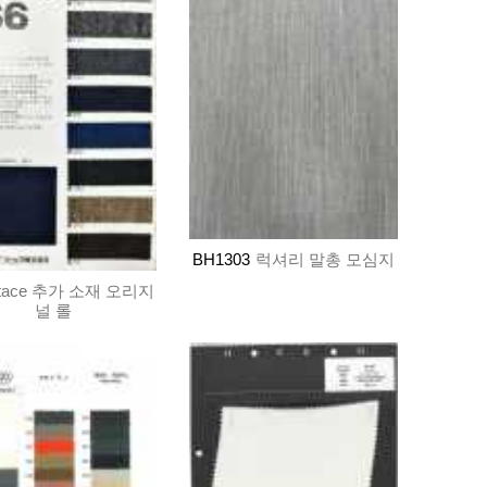
BH1303
럭셔리 말총 모심지
ltace 추가 소재 오리지
널 롤