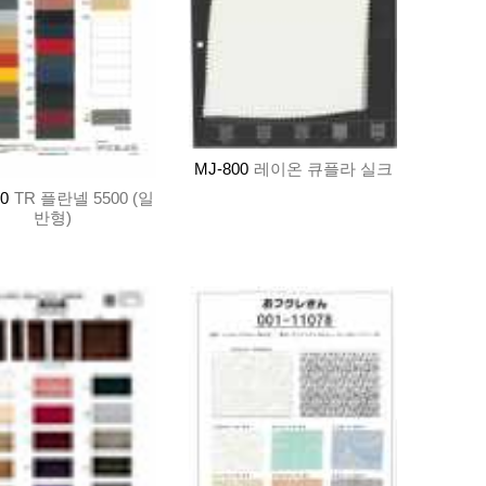
MJ-800
레이온 큐플라 실크
0
TR 플란넬 5500 (일
반형)