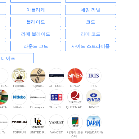
아플리케
네임 라벨
블레이드
코드
라메 블레이드
라메 코드
라운드 코드
사이드 스트라이플
테이프
 TEX..
Fujikinb..
Fujisaki..
GI TESSI..
GINGA
IRIS
RATA
Nittobo..
Oharayas..
Okura Sh..
QUEEN AC..
RIVER
i Te..
TOPRUN
UNITED R..
VANCET
나가이 트위
다린(DARIN)
스티..