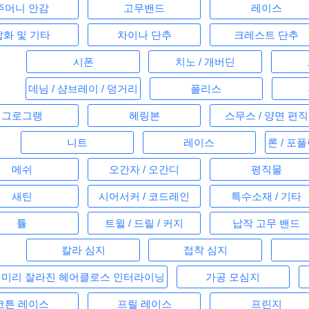
주머니 안감
고무밴드
레이스
잡화 및 기타
차이나 단추
크레스트 단추
시폰
치노 / 개버딘
데님 / 샴브레이 / 덩거리
플리스
그로그랭
헤링본
스무스 / 양면 편직
니트
레이스
론 / 포
메쉬
오간자 / 오간디
평직물
새틴
시어서커 / 코드레인
특수소재 / 기타
튤
트윌 / 드릴 / 커지
납작 고무 밴드
칼라 심지
접착 심지
미리 잘라진 헤어클로스 인터라이닝
가공 모심지
코튼 레이스
프릴 레이스
프린지