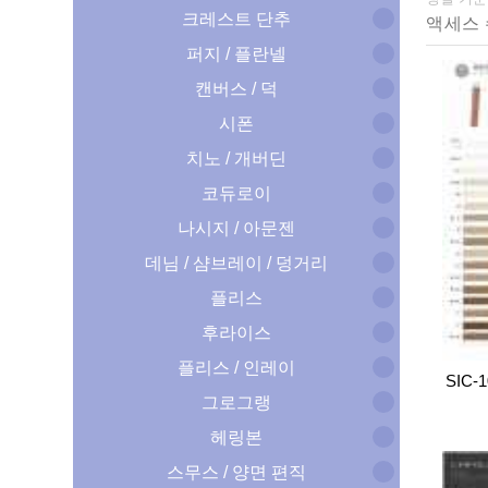
크레스트 단추
퍼지 / 플란넬
캔버스 / 덕
시폰
치노 / 개버딘
코듀로이
나시지 / 아문젠
데님 / 샴브레이 / 덩거리
플리스
후라이스
플리스 / 인레이
SIC-1
그로그랭
헤링본
스무스 / 양면 편직