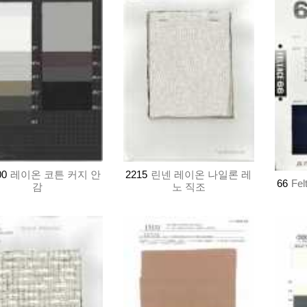
00
레이온 코튼 커지 안
2215
린넨 레이온 나일론 레
66
Fe
감
노 직조