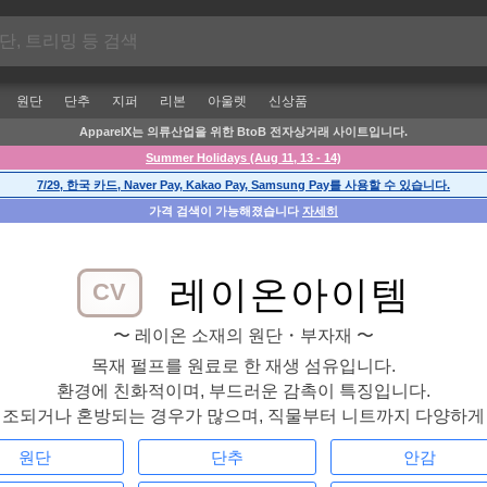
원단
단추
지퍼
리본
아울렛
신상품
ApparelX는 의류산업을 위한 BtoB 전자상거래 사이트입니다.
Summer Holidays (Aug 11, 13 - 14)
7/29, 한국 카드, Naver Pay, Kakao Pay, Samsung Pay를 사용할 수 있습니다.
가격 검색이 가능해졌습니다
자세히
레이온아이템
CV
〜 레이온 소재의 원단・부자재 〜
목재 펄프를 원료로 한 재생 섬유입니다.
환경에 친화적이며, 부드러운 감촉이 특징입니다.
직조되거나 혼방되는 경우가 많으며, 직물부터 니트까지 다양하게
원단
단추
안감