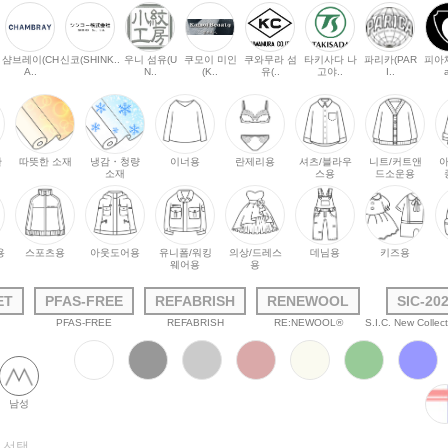
S
샴브레이(CH
신코(SHINK..
우니 섬유(U
쿠모이 미인
쿠와무라 섬
타키사다 나
파리카(PAR
피아체
A..
N..
(K..
유(..
고야..
I..
한
따뜻한 소재
냉감・청량
이너용
란제리용
셔츠/블라우
니트/커트앤
아
소재
스용
드소운용
용
스포츠용
아웃도어용
유니폼/워킹
의상/드레스
데님용
키즈용
웨어용
용
ET
PFAS-FREE
REFABRISH
RENEWOOL
SIC-20
PFAS-FREE
REFABRISH
RE:NEWOOL®
S.I.C. New Collec
남성
 선택