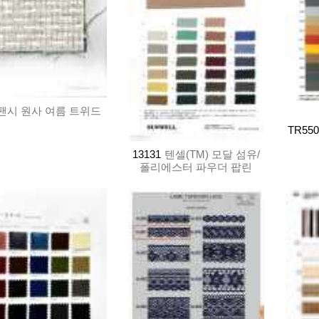
팬시 원사 여름 트위드
TR550
13131
텐셀(TM) 모달 섬유/
폴리에스터 파우더 팝린