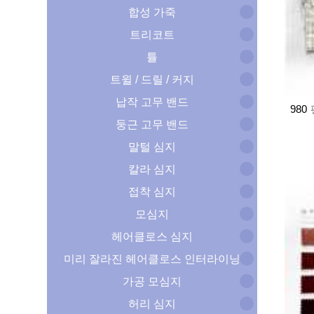
합성 가죽
트리코트
튤
트윌 / 드릴 / 커지
납작 고무 밴드
980
둥근 고무 밴드
말털 심지
칼라 심지
접착 심지
모심지
헤어클로스 심지
미리 잘라진 헤어클로스 인터라이닝
가공 모심지
허리 심지