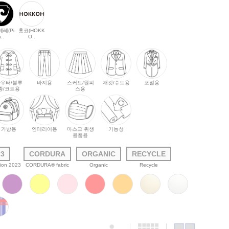
레(Pi
홋코(HOKK
a..
O..
우터/블루
바지용
스커트/원피
재킷/슈트용
포멀용
종/코트용
스용
가방용
인테리어용
마스크·위생
기능성
용품용
23
CORDURA
ORGANIC
RECYCLE
tion 2023
CORDURA® fabric
Organic
Recycle