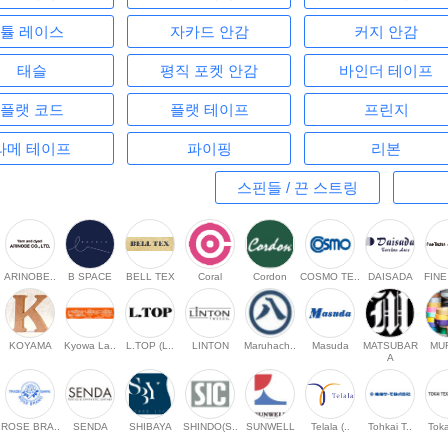
튤 레이스
자카드 안감
커지 안감
태슬
평직 포켓 안감
바인더 테이프
플랫 코드
플랫 테이프
프린지
라메 테이프
파이핑
리본
스핀들 / 끈 스트링
ARINOBE..
B SPACE
BELL TEX
Coral
Cordon
COSMO TE..
DAISADA
FINE
KOYAMA
Kyowa La..
L.TOP (L..
LINTON
Maruhach..
Masuda
MATSUBAR
MU
A
ROSE BRA..
SENDA
SHIBAYA
SHINDO(S..
SUNWELL
Telala (..
Tohkai T..
Toka