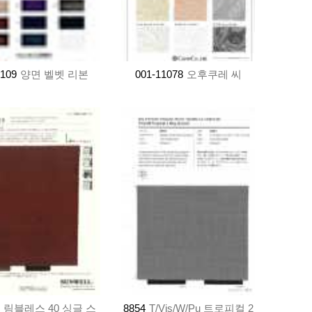
-109
양면 벨벳 리본
001-11078
오후쿠레 씨
림블레스 40 싱글 스
8854
T/Vis/W/Pu 트로피컬 2