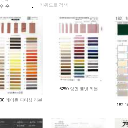
키워드로 검색
6290
양면 벨벳 리본
00
레이온 피터샴 리본
182