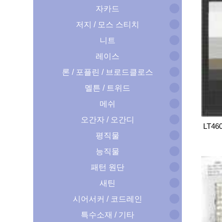
자카드
저지 / 모스 스티치
니트
레이스
론 / 포플린 / 브로드클로스
멜튼 / 트위드
메쉬
오간자 / 오간디
LT46
평직물
능직물
패턴 원단
새틴
시어서커 / 코드레인
특수소재 / 기타