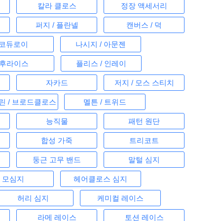
칼라 클로스
정장 액세서리
퍼지 / 플란넬
캔버스 / 덕
코듀로이
나시지 / 아문젠
후라이스
플리스 / 인레이
자카드
저지 / 모스 스티치
플린 / 브로드클로스
멜튼 / 트위드
능직물
패턴 원단
합성 가죽
트리코트
둥근 고무 밴드
말털 심지
모심지
헤어클로스 심지
허리 심지
케미컬 레이스
라메 레이스
토션 레이스