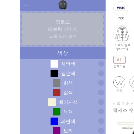
YKK
업로드
패브릭 이미지
드롭 또는 클릭
아우터/블루
종/코트용
색상
AL
하얀색
알루미늄
검은색
회색
여성
갈색
베이지색
정렬 기준 
녹색
파란색
보라