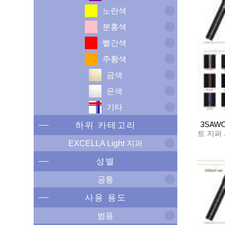
노란색
분홍색
빨간색
주황색
금색
은색
기타
3SAW
하위 카테고리
트 지퍼
EXCELLA Light 지퍼
성별
공통
사용 용도
범용