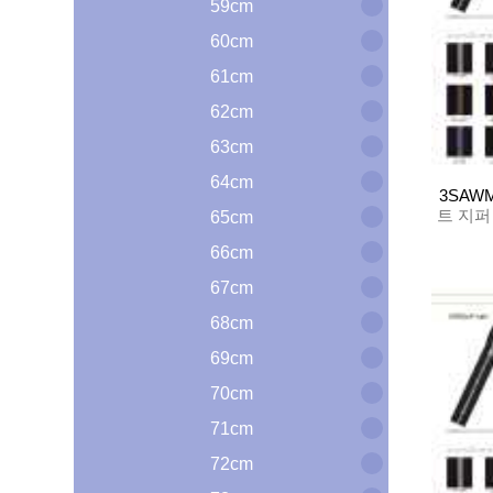
59cm
60cm
61cm
62cm
63cm
64cm
3SAW
트 지퍼
65cm
66cm
67cm
68cm
69cm
70cm
71cm
72cm