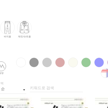
바지용
재킷/슈트용
남성
선택
키워드로 검색