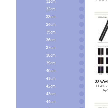
31cm
32cm
33cm
34cm
35cm
36cm
37cm
38cm
39cm
40cm
41cm
3SAWA
LLA®
42cm
녹
43cm
44cm