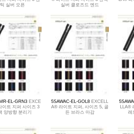
틱 실버 오픈
실버 클로즈드 엔드
MR-EL-GRN3
EXCE
5SAWAC-EL-GOL8
EXCELL
5SAWA
 라이트 지퍼 사이즈 3
A® 라이트 지퍼, 사이즈 5, 골
LLA®
색 양방향 분리기
든 브라스 마감
레