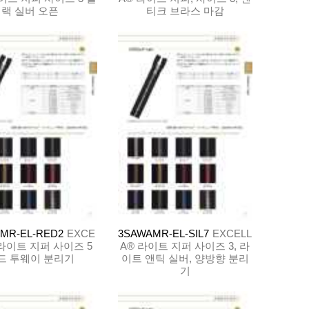
랙 실버 오픈
티크 브라스 마감
MR-EL-RED2
EXCE
3SAWAMR-EL-SIL7
EXCELL
 라이트 지퍼 사이즈 5
A® 라이트 지퍼 사이즈 3, 라
드 투웨이 분리기
이트 앤틱 실버, 양방향 분리
기