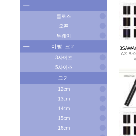
클로즈
오픈
투웨이
이빨 크기
3SAWA
A® 라
3사이즈
5사이즈
크기
12cm
13cm
14cm
15cm
16cm