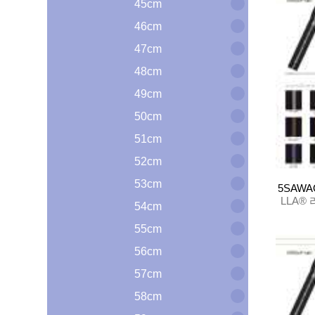
45cm
46cm
47cm
48cm
49cm
50cm
51cm
52cm
53cm
5SAWA
LLA®
54cm
55cm
56cm
57cm
58cm