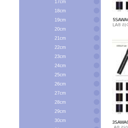
17cm
18cm
5SAWA
19cm
LA® 라
20cm
21cm
22cm
23cm
24cm
25cm
26cm
27cm
28cm
29cm
30cm
3SAWAO
A® 라