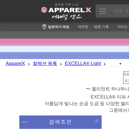
글로벌 의류 소싱
일본에서 배송
재주문
방문 기록
가이드
›
›
›
ApparelX
컬렉션 목록
EXCELLA® Light
EX
A 
〜 엘리먼트 하나하나
EXCELLA® 지
아름답게 빛나는 순금 도금 등 다양한 엘리
그중에서도
검색조건