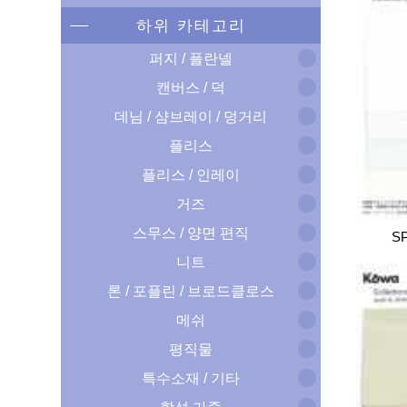
하위 카테고리
퍼지 / 플란넬
캔버스 / 덕
데님 / 샴브레이 / 덩거리
플리스
플리스 / 인레이
거즈
스무스 / 양면 편직
SP
니트
론 / 포플린 / 브로드클로스
메쉬
평직물
특수소재 / 기타