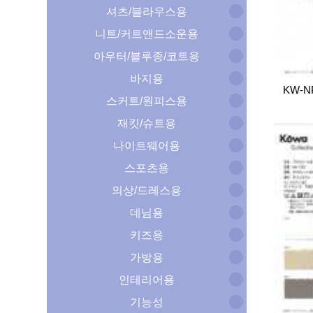
셔츠/블라우스용
니트/커트앤드소운용
아우터/블루종/코트용
바지용
KW-N
스커트/원피스용
재킷/슈트용
나이트웨어용
스포츠용
의상/드레스용
데님용
키즈용
가방용
인테리어용
기능성