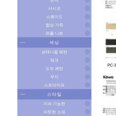
폰지
사시코
스웨이드
합성 가죽
와플 니트
색상
보태니컬 패턴
체크
PC-
도트 패턴
무지
스트라이프
스타일
지속 가능한
따뜻한 소재