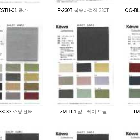
ZSTH-01
증가
P-230T
복숭아껍질 230T
OG-B
23033
쇼핑 센터
ZM-104
샴브레이 트윌
TM