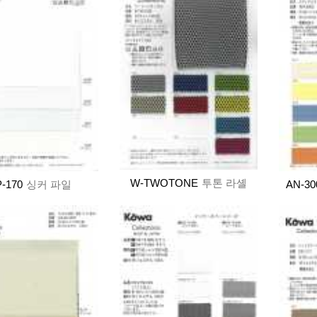
W-TWOTONE
투톤 라셸
-170
싱커 파일
AN-30