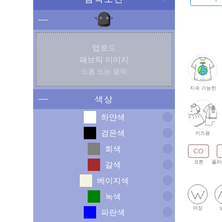
업로드
패브릭 이미지
드롭 또는 클릭
지속 가능한
색상
하얀색
검은색
키즈용
회색
CO
코튼
폴리
갈색
베이지색
녹색
여성
파란색