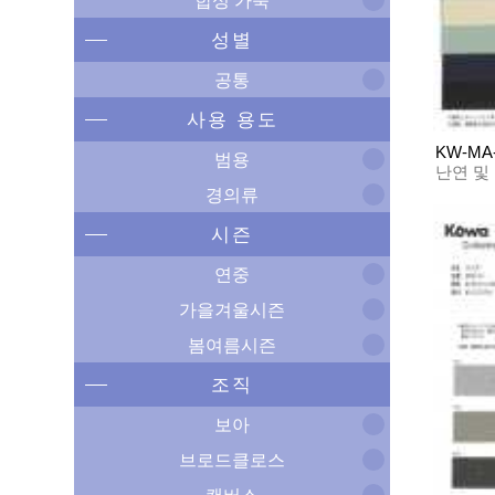
합성 가죽
성별
공통
사용 용도
KW-MA-
범용
난연 및
경의류
시즌
연중
가을겨울시즌
봄여름시즌
조직
보아
브로드클로스