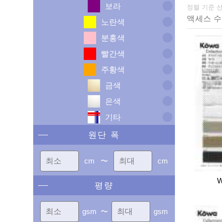
보라
정렬 기준 
노란색
분홍색
빨간색
주황색
금색
은색
기타
원단 폭
cm
〜
cm
W
평량
gsm
〜
gsm