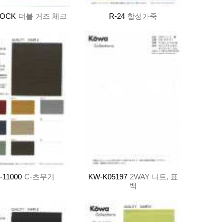
LOCK
더블 거즈 체크
R-24
합성가죽
-11000
C-츠무기
KW-K05197
2WAY 니트, 표
백