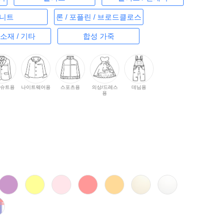
니트
론 / 포플린 / 브로드클로스
소재 / 기타
합성 가죽
/슈트용
나이트웨어용
스포츠용
의상/드레스
데님용
용