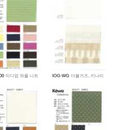
00
미디엄 와플 니트
IOG-WG
더블거즈, 키나리