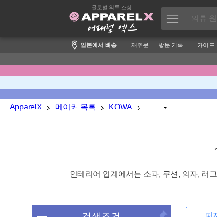
글로벌 의류 소싱
일본에서 배송
재주문
방문 기록
가이드
›
›
›
ApparelX
메이커 목록
KOWA
인테리어 업계에서는 소파, 쿠션, 의자, 러
퍼지
검색조건