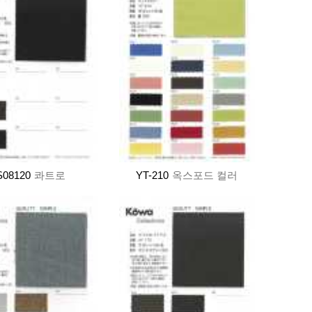
S08120
콰트로
YT-210
옥스포드 컬러