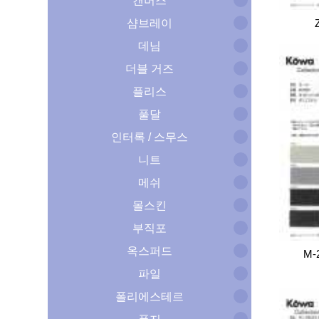
캔버스
샴브레이
데님
더블 거즈
플리스
풀달
인터록 / 스무스
니트
메쉬
몰스킨
부직포
옥스퍼드
M-
파일
폴리에스테르