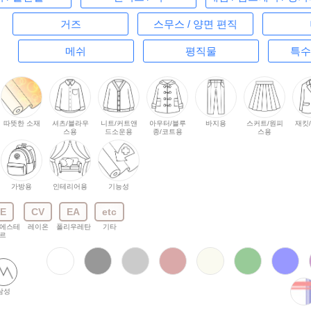
거즈
스무스 / 양면 편직
메쉬
평직물
특수
따뜻한 소재
셔츠/블라우
니트/커트앤
아우터/블루
바지용
스커트/원피
재킷
스용
드소운용
종/코트용
스용
가방용
인테리어용
기능성
E
CV
EA
etc
에스테
레이온
폴리우레탄
기타
르
남성