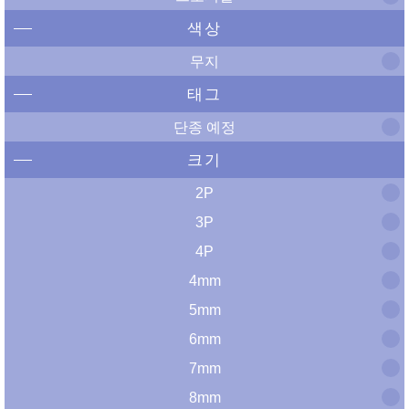
색상
무지
태그
단종 예정
크기
2P
3P
4P
4mm
5mm
6mm
7mm
8mm