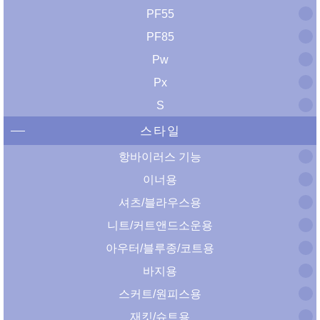
PF55
PF85
Pw
Px
S
스타일
항바이러스 기능
이너용
셔츠/블라우스용
니트/커트앤드소운용
아우터/블루종/코트용
바지용
스커트/원피스용
재킷/슈트용