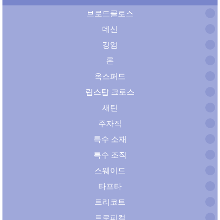
브로드클로스
데신
깅엄
론
옥스퍼드
립스탑 크로스
새틴
주자직
특수 소재
특수 조직
스웨이드
타프타
트리코트
트로피컬