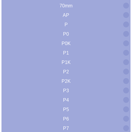
70mm
AP
P
P0
P0K
P1
P1K
P2
P2K
P3
P4
P5
P6
P7