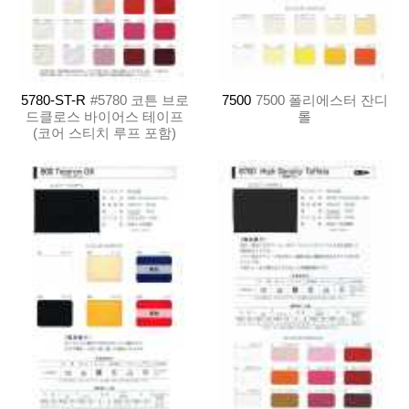
5780-ST-R
#5780 코튼 브로
7500
7500 폴리에스터 잔디
드클로스 바이어스 테이프
롤
(코어 스티치 루프 포함)