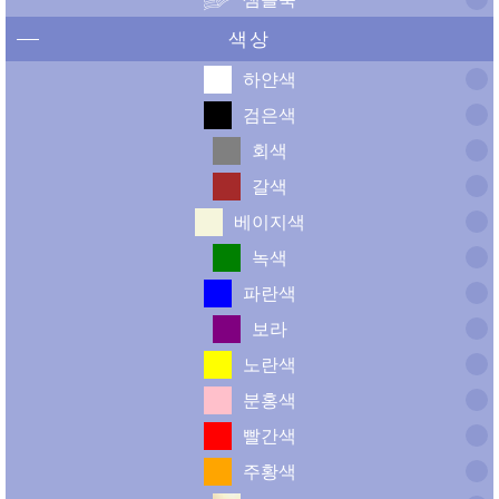
색상
하얀색
검은색
회색
갈색
베이지색
녹색
파란색
보라
노란색
분홍색
빨간색
주황색