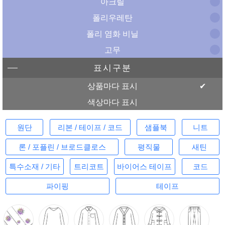
아크릴
폴리우레탄
폴리 염화 비닐
고무
표시구분
상품마다 표시
색상마다 표시
원단
리본 / 테이프 / 코드
샘플북
니트
론 / 포플린 / 브로드클로스
평직물
새틴
특수소재 / 기타
트리코트
바이어스 테이프
코드
파이핑
테이프