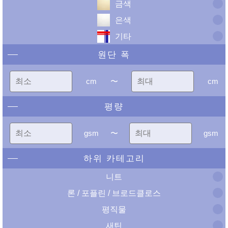
금색
은색
기타
원단 폭
cm
〜
cm
평량
gsm
〜
gsm
하위 카테고리
니트
론 / 포플린 / 브로드클로스
평직물
새틴