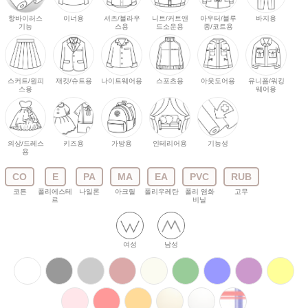
항바이러스
이너용
셔츠/블라우
니트/커트앤
아우터/블루
바지용
기능
스용
드소운용
종/코트용
스커트/원피
재킷/슈트용
나이트웨어용
스포츠용
아웃도어용
유니폼/워킹
스용
웨어용
의상/드레스
키즈용
가방용
인테리어용
기능성
용
CO
E
PA
MA
EA
PVC
RUB
코튼
폴리에스테
나일론
아크릴
폴리우레탄
폴리 염화
고무
르
비닐
여성
남성