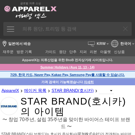
글로벌 의류 소싱
일본에서 배송
KRW
한국어
재주문
방문 기록
가이드
원단
단추
지퍼
리본
아울렛
신상품
ApparelX는 의류산업을 위한 BtoB 전자상거래 사이트입니다.
Summer Holidays (Aug 11, 13 - 14)
7/29, 한국 카드, Naver Pay, Kakao Pay, Samsung Pay를 사용할 수 있습니다.
가격 검색이 가능해졌습니다
자세히
›
›
›
ApparelX
메이커 목록
STAR BRAND(호시카)
STAR BRAND(호시카)
의 아이템
〜 창업 70주년, 설립 35주년을 맞이한 바이어스 테이프 브랜
드 〜
STAR BRAND(스타 브랜드)는 호시카 주식회사(星加株式会社)가 전개하는 바이어