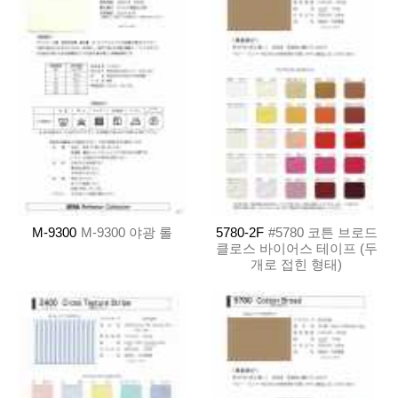
M-9300
M-9300 야광 롤
5780-2F
#5780 코튼 브로드
클로스 바이어스 테이프 (두
개로 접힌 형태)