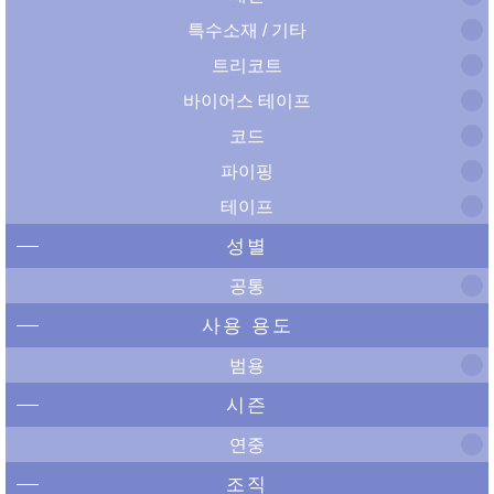
특수소재 / 기타
트리코트
바이어스 테이프
코드
파이핑
테이프
성별
공통
사용 용도
범용
시즌
연중
조직