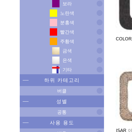
보라
노란색
분홍색
빨간색
COLOR
주황색
금색
은색
기타
하위 카테고리
버클
성별
공통
사용 용도
ISAR
이