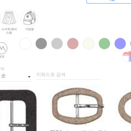
스커트/원피
가방용
스용
남성
선택
키워드로 검색