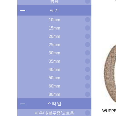
범용
크기
10mm
15mm
20mm
25mm
30mm
35mm
40mm
50mm
60mm
80mm
스타일
WUPPE
아우터/블루종/코트용