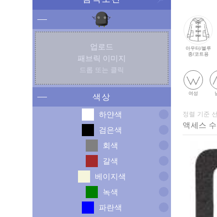
업로드
아우터/블루
종/코트용
패브릭 이미지
드롭 또는 클릭
여성
색상
하얀색
정렬 기준 
검은색
회색
갈색
베이지색
녹색
파란색