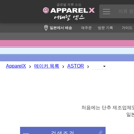
글로벌 의류 소싱
일본에서 배송
재주문
방문 기록
가이드
›
›
›
ApparelX
메이커 목록
ASTOR
처음에는 단추 제조업체였
일
검색조건