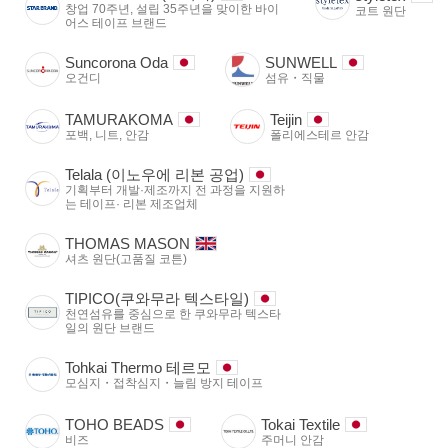
창업 70주년, 설립 35주년을 맞이한 바이
코트 원단
어스 테이프 브랜드
Suncorona Oda
SUNWELL
오건디
섬유・직물
TAMURAKOMA
Teijin
포백, 니트, 안감
폴리에스테르 안감
Telala (이노우에 리본 공업)
기획부터 개발·제조까지 전 과정을 지원하
는 테이프· 리본 제조업체
THOMAS MASON
셔츠 원단(고품질 코튼)
TIPICO(쿠와무라 텍스타일)
천연섬유를 중심으로 한 쿠와무라 텍스타
일의 원단 브랜드
Tohkai Thermo 테르모
모심지・접착심지・늘림 방지 테이프
TOHO BEADS
Tokai Textile
비즈
주머니 안감