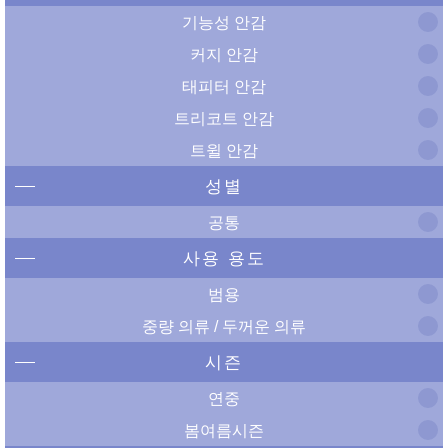
기능성 안감
커지 안감
태피터 안감
트리코트 안감
트윌 안감
성별
공통
사용 용도
범용
중량 의류 / 두꺼운 의류
시즌
연중
봄여름시즌