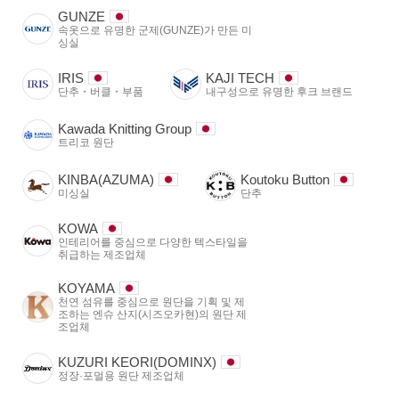
GUNZE
속옷으로 유명한 군제(GUNZE)가 만든 미
싱실
IRIS
KAJI TECH
단추・버클・부품
내구성으로 유명한 후크 브랜드
Kawada Knitting Group
트리코 원단
KINBA(AZUMA)
Koutoku Button
미싱실
단추
KOWA
인테리어를 중심으로 다양한 텍스타일을
취급하는 제조업체
KOYAMA
천연 섬유를 중심으로 원단을 기획 및 제
조하는 엔슈 산지(시즈오카현)의 원단 제
조업체
KUZURI KEORI(DOMINX)
정장·포멀용 원단 제조업체