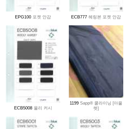
EPG100
포켓 안감
ECB777
헤링본 포켓 안감
1199
Sapp® 쿨라이닝 [아울
ECB5008
울리 커시
렛]