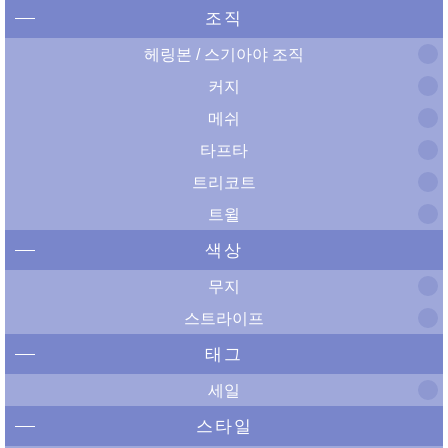
조직
헤링본 / 스기아야 조직
커지
메쉬
타프타
트리코트
트윌
색상
무지
스트라이프
태그
세일
스타일