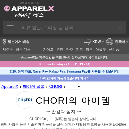
글로벌 의류 소싱
일본에서 배송
KRW
한국어
재주문
방문 기록
가이드
원단
단추
지퍼
리본
아울렛
신상품
ApparelX는 의류산업을 위한 BtoB 전자상거래 사이트입니다.
Summer Holidays (Aug 11, 13 - 14)
7/29, 한국 카드, Naver Pay, Kakao Pay, Samsung Pay를 사용할 수 있습니다.
가격 검색이 가능해졌습니다
자세히
›
›
›
ApparelX
메이커 목록
CHORI
CHORI의 아이템
〜 안감과 심지 〜
CHORI Co., Ltd.(蝶理)는 일본의 상사입니다.
원단 사업은 높은 기술력과 전문성을 살린 심지와 재활용 페트병을 사용한 EcoBlue