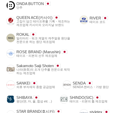
ONDA BUTTON
단추
QUEEN ACE(카사이)
RIVER
고집이 담긴 테이프류를 기획・제조하는
테이프 코드
제조업체 카사이의 오리지날 브랜드
ROKAL
밀리터리・워크 계열의 캐주얼용 원단을
전문으로 하는 원단 제조업체
ROSE BRAND (Marushin)
테이프・리본의 선두 제조업체
Sakamoto Saiji Shoten
나라(奈良)의 조개 단추를 전문으로 제작
하는 제조업체
SANKEI
SENDA
의류 부자재의 종합 공급업체
SENDA 캔버스・가방 원단
SHIBAYA
SHINDO(SIC)
원단(면, 마, 울, 합섬 etc ...)
테이프・리본의 톱 제조업체
STAR BRAND(호시카)
styletex