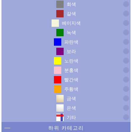
회색
갈색
베이지색
녹색
파란색
보라
노란색
분홍색
빨간색
주황색
금색
은색
기타
하위 카테고리