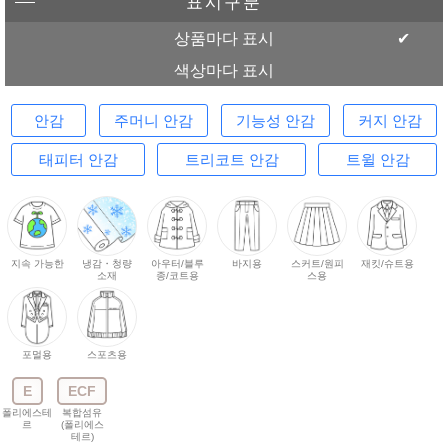
표시구분
상품마다 표시
색상마다 표시
안감
주머니 안감
기능성 안감
커지 안감
태피터 안감
트리코트 안감
트윌 안감
지속 가능한
냉감・청량
아우터/블루
바지용
스커트/원피
재킷/슈트용
소재
종/코트용
스용
포멀용
스포츠용
E
ECF
폴리에스테
복합섬유
르
(폴리에스
테르)