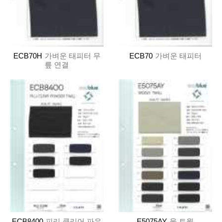
ECB70H
가벼운 태피터 무
ECB70
가벼운 태피터
릎 연결
ECB8400
피리 클리어 파우
E5075AY
울 트윌