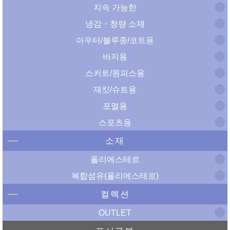
지속 가능한
냉감・청량 소재
아우터/블루종/코트용
바지용
스커트/원피스용
재킷/슈트용
포멀용
스포츠용
소재
폴리에스테르
복합섬유(폴리에스테르)
컬렉션
OUTLET