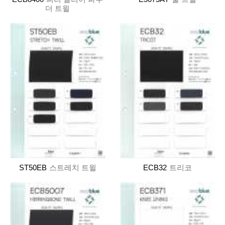
더 트윌
ST50EB
스트레치 트윌
ECB32
트리코