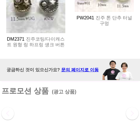
PW2041
진주 톤 단추 터널
구멍
DM2371
진주코팅/다이캐스
트 원형 링 하프링 섕크 버튼
궁금하신 것이 있으신가요?
문의 페이지로 이동
프로모션 상품
(광고 상품)