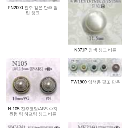
PN2000
진주 같은 단추 달
린 섕크
N371P
염색 섕크 버튼
PW1900
염색용 펄조 단추
N-105
진주코팅/ABS 수지
원형 링 하프링 섕크 버튼