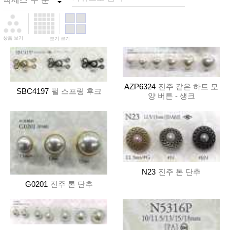
상품 보기
보기 크기
AZP6324
진주 같은 하트 모
SBC4197
펄 스프링 후크
양 버튼 - 섕크
N23
진주 톤 단추
G0201
진주 톤 단추