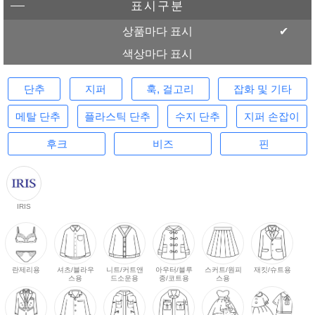
표시구분
상품마다 표시
색상마다 표시
단추
지퍼
훅, 걸고리
잡화 및 기타
메탈 단추
플라스틱 단추
수지 단추
지퍼 손잡이
후크
비즈
핀
IRIS
란제리용
셔츠/블라우
니트/커트앤
아우터/블루
스커트/원피
재킷/슈트용
스용
드소운용
종/코트용
스용