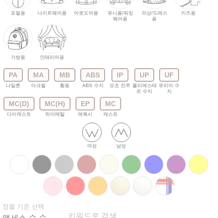
포멀용
나이트웨어용
아웃도어용
유니폼/워킹
의상/드레스
키즈용
웨어용
용
가방용
인테리어용
PA
MA
MB
ABS
IP
UP
UF
나일론
아크릴
황동
ABS 수지
모조 진주
폴리에스테
유리아 수
르 수지
지
MC(D)
MC(H)
EP
MC
다이캐스트
하이메탈
에폭시
캐스트
여성
남성
정렬 기준 선택
키워드로 검색