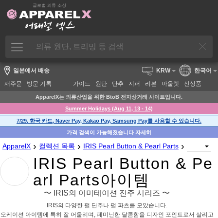
글로벌 의류 소싱
일본에서 배송
KRW
한국어
재주문
방문 기록
가이드
원단
단추
지퍼
리본
아울렛
신상품
ApparelX는 의류산업을 위한 BtoB 전자상거래 사이트입니다.
Summer Holidays (Aug 11, 13 - 14)
7/29, 한국 카드, Naver Pay, Kakao Pay, Samsung Pay를 사용할 수 있습니다.
가격 검색이 가능해졌습니다
자세히
›
›
›
ApparelX
컬렉션 목록
IRIS Pearl Button & Pearl Parts
IRIS Pearl Button & Pe
arl Parts아이템
〜 IRIS의 이미테이션 진주 시리즈 〜
IRIS의 다양한 펄 단추나 펄 파츠를 모았습니다.
오케이션 아이템에 특히 잘 어울리며, 페미닌한 달콤함을 디자인 포인트로서 살리고