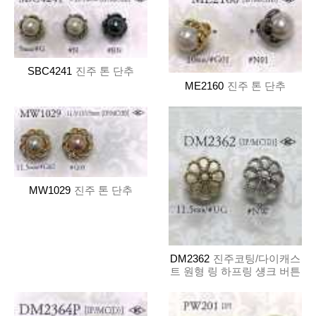
SBC4241
진주 톤 단추
ME2160
진주 톤 단추
MW1029
진주 톤 단추
DM2362
진주코팅/다이캐스
트 원형 링 하프링 섕크 버튼