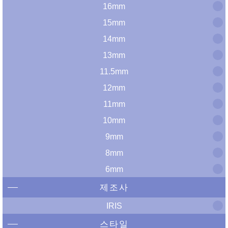
16mm
15mm
14mm
13mm
11.5mm
12mm
11mm
10mm
9mm
8mm
6mm
제조사
IRIS
스타일