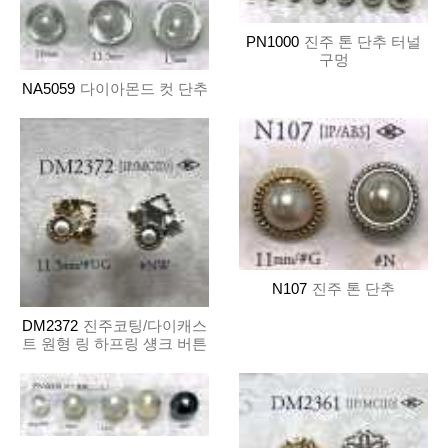
PN1000
진주 톤 단추 터널
구멍
NA5059
다이아몬드 컷 단추
N107
진주 톤 단추
DM2372
진주코팅/다이캐스
트 원형 링 하프링 섕크 버튼