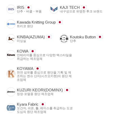
IRIS
KAJI TECH
단추・버클・부품
내구성으로 유명한 후크 브랜드
Kawada Knitting Group
트리코 원단
KINBA(AZUMA)
Koutoku Button
미싱실
단추
KOWA
인테리어를 중심으로 다양한 텍스타일을
취급하는 제조업체
KOYAMA
천연 섬유를 중심으로 원단을 기획 및 제
조하는 엔슈 산지(시즈오카현)의 원단 제
조업체
KUZURI KEORI(DOMINX)
정장·포멀용 원단 제조업체
Kyara Fabric
오간자, 쉬폰, 튤, 레이스를 취급하는 도쿄
도심의 원단 제조업체