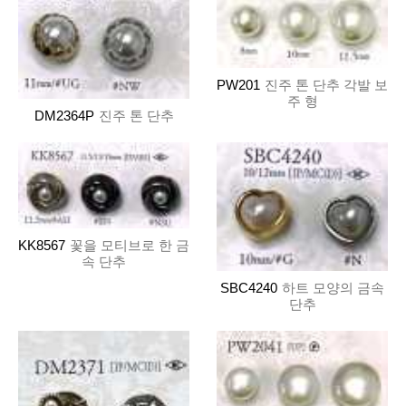
PW201
진주 톤 단추 각발 보
주 형
DM2364P
진주 톤 단추
KK8567
꽃을 모티브로 한 금
속 단추
SBC4240
하트 모양의 금속
단추