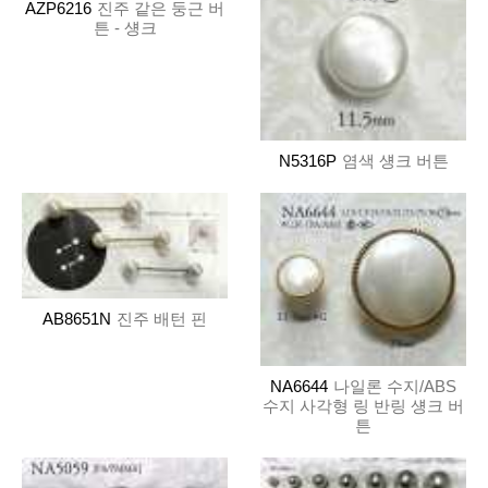
AZP6216
진주 같은 둥근 버
튼 - 섕크
N5316P
염색 섕크 버튼
AB8651N
진주 배턴 핀
NA6644
나일론 수지/ABS
수지 사각형 링 반링 섕크 버
튼