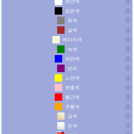
하얀색
검은색
회색
갈색
베이지색
녹색
파란색
보라
노란색
분홍색
빨간색
주황색
금색
은색