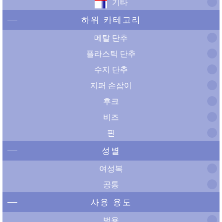
기타
하위 카테고리
메탈 단추
플라스틱 단추
수지 단추
지퍼 손잡이
후크
비즈
핀
성별
여성복
공통
사용 용도
범용