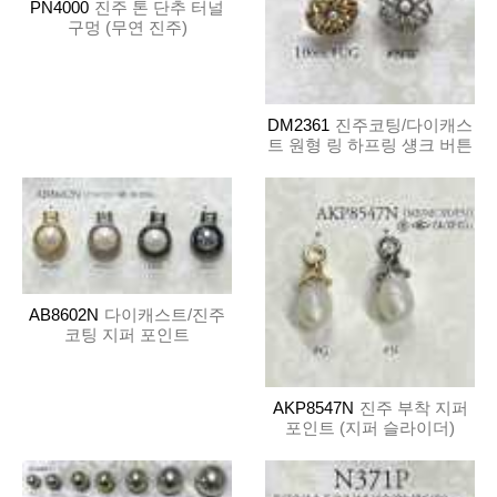
PN4000
진주 톤 단추 터널
구멍 (무연 진주)
DM2361
진주코팅/다이캐스
트 원형 링 하프링 섕크 버튼
AB8602N
다이캐스트/진주
코팅 지퍼 포인트
AKP8547N
진주 부착 지퍼
포인트 (지퍼 슬라이더)