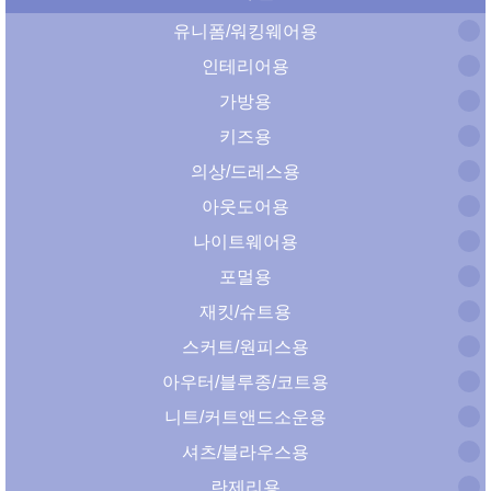
유니폼/워킹웨어용
인테리어용
가방용
키즈용
의상/드레스용
아웃도어용
나이트웨어용
포멀용
재킷/슈트용
스커트/원피스용
아우터/블루종/코트용
니트/커트앤드소운용
셔츠/블라우스용
란제리용